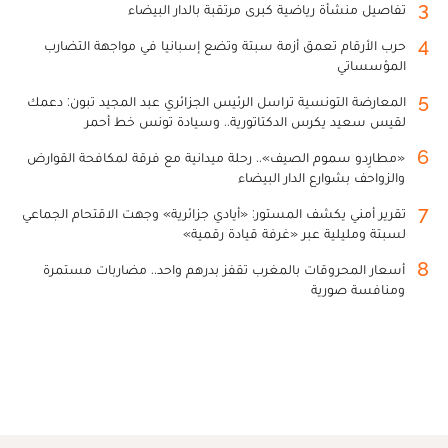
3
تفاصيل منشأة رياضية كبرى مرتقبة بالدار البيضاء
4
حرب الأرقام تعمق أزمة سبتة وتضع إسبانيا في مواجهة التضارب
المؤسساتي
5
المعارضة التونسية تراسل الرئيس الجزائري عبد المجيد تبون: دعمك
لقيس سعيد يكرس الدكتاتورية.. وسيادة تونس خط أحمر
6
«مطارِدو سموم الصيف».. رحلة ميدانية مع فرقة لمكافحة القوارض
والزواحف بشوارع الدار البيضاء
7
تقرير أمني يكشف المستور: «أيادي جزائرية» وجهت الاقتحام الجماعي
لسبتة ومليلية عبر «غرفة قيادة رقمية»
8
أسعار المحروقات بالمغرب تقفز بدرهم واحد.. مضاربات مستمرة
ومنافسة صورية