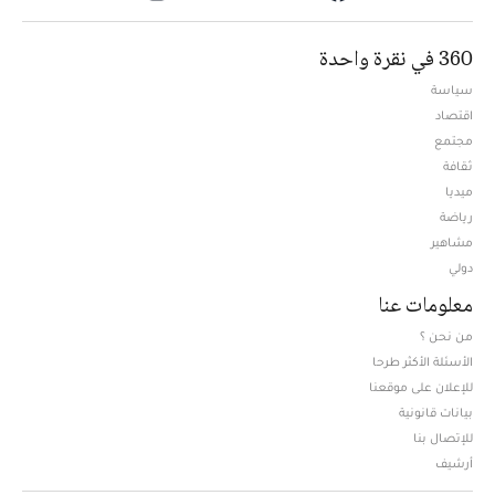
360 في نقرة واحدة
سياسة
اقتصاد
مجتمع
ثقافة
ميديا
Opens in new window
رياضة
مشاهير
دولي
معلومات عنا
من نحن ؟
الأسئلة الأكثر طرحا
للإعلان على موقعنا
بيانات قانونية
للإتصال بنا
أرشيف