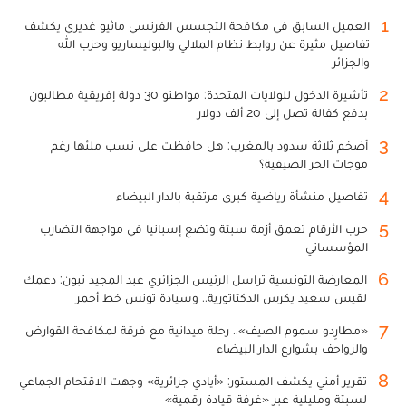
1
العميل السابق في مكافحة التجسس الفرنسي ماثيو غديري يكشف
تفاصيل مثيرة عن روابط نظام الملالي والبوليساريو وحزب الله
والجزائر
2
تأشيرة الدخول للولايات المتحدة: مواطنو 30 دولة إفريقية مطالبون
بدفع كفالة تصل إلى 20 ألف دولار
3
أضخم ثلاثة سدود بالمغرب: هل حافظت على نسب ملئها رغم
موجات الحر الصيفية؟
4
تفاصيل منشأة رياضية كبرى مرتقبة بالدار البيضاء
5
حرب الأرقام تعمق أزمة سبتة وتضع إسبانيا في مواجهة التضارب
المؤسساتي
6
المعارضة التونسية تراسل الرئيس الجزائري عبد المجيد تبون: دعمك
لقيس سعيد يكرس الدكتاتورية.. وسيادة تونس خط أحمر
7
«مطارِدو سموم الصيف».. رحلة ميدانية مع فرقة لمكافحة القوارض
والزواحف بشوارع الدار البيضاء
8
تقرير أمني يكشف المستور: «أيادي جزائرية» وجهت الاقتحام الجماعي
لسبتة ومليلية عبر «غرفة قيادة رقمية»