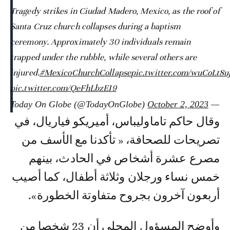
Tragedy strikes in Ciudad Madero, Mexico, as the roof of
Santa Cruz church collapses during a baptism
ceremony. Approximately 30 individuals remain
trapped under the rubble, while several others are
injured.
#MexicoChurchCollapse
pic.twitter.com/wuCoLt8u
pic.twitter.com/QeFhLbzEI9
October 2, 2023
— Today On Globe (@TodayOnGlobe)
وقال حاكم تاماوليباس، أميريكو فياريال، في
تصريحات للصحافة، « تأكدنا مع الأسف من
مصرع عشرة أشخاص في الحادث، بينهم
خمس نساء ورجلان وثلاثة أطفال، كما أصيب
أربعون آخرون بجروح متفاوتة الخطورة».
وأوضح المسؤول المحلي أن 23 شخصا من