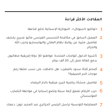
المقالات الأكثر قراءة
1
«نوكليو ناسيونال».. النيونازية الإسبانية تخلع قناعها
2
العميل السابق في مكافحة التجسس الفرنسي ماثيو غديري يكشف
تفاصيل مثيرة عن روابط نظام الملالي والبوليساريو وحزب الله
والجزائر
3
تأشيرة الدخول للولايات المتحدة: مواطنو 30 دولة إفريقية مطالبون
بدفع كفالة تصل إلى 20 ألف دولار
4
أضخم ثلاثة سدود بالمغرب: هل حافظت على نسب ملئها رغم
موجات الحر الصيفية؟
5
تفاصيل منشأة رياضية كبرى مرتقبة بالدار البيضاء
6
حرب الأرقام تعمق أزمة سبتة وتضع إسبانيا في مواجهة التضارب
المؤسساتي
7
المعارضة التونسية تراسل الرئيس الجزائري عبد المجيد تبون: دعمك