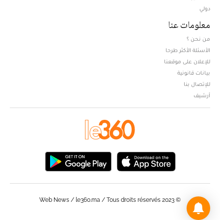
دولي
معلومات عنا
من نحن ؟
الأسئلة الأكثر طرحا
للإعلان على موقعنا
بيانات قانونية
للإتصال بنا
أرشيف
© Web News / le360.ma / Tous droits réservés 2023