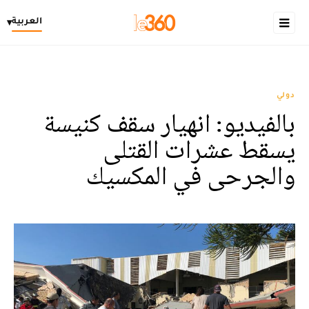
العربية
▾
دولي
بالفيديو: انهيار سقف كنيسة
يسقط عشرات القتلى
والجرحى في المكسيك