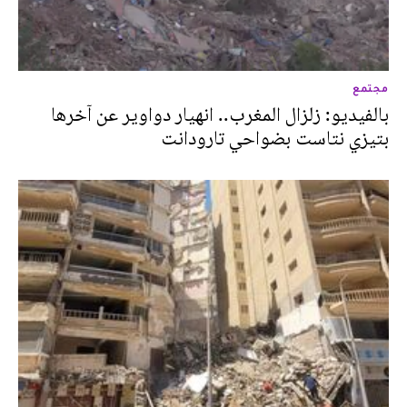
مجتمع
بالفيديو: زلزال المغرب.. انهيار دواوير عن آخرها
بتيزي نتاست بضواحي تارودانت