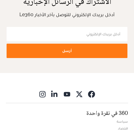
الاشتراك في الرسائل الإخبارية
أدخل بريدك الإلكتروني للتوصل بآخر الأخبار Le360
أرسل
ns in new window
360 في نقرة واحدة
سياسة
اقتصاد