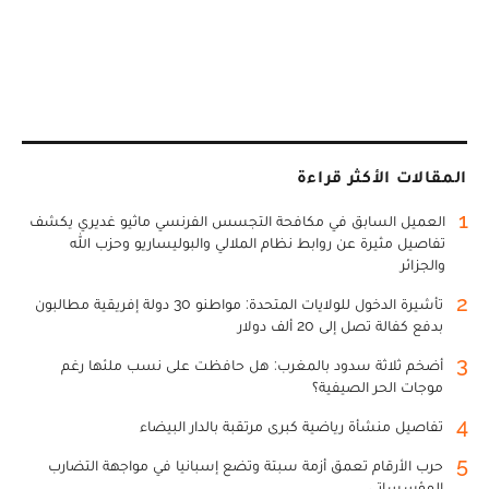
المقالات الأكثر قراءة
1
العميل السابق في مكافحة التجسس الفرنسي ماثيو غديري يكشف
تفاصيل مثيرة عن روابط نظام الملالي والبوليساريو وحزب الله
والجزائر
2
تأشيرة الدخول للولايات المتحدة: مواطنو 30 دولة إفريقية مطالبون
بدفع كفالة تصل إلى 20 ألف دولار
3
أضخم ثلاثة سدود بالمغرب: هل حافظت على نسب ملئها رغم
موجات الحر الصيفية؟
4
تفاصيل منشأة رياضية كبرى مرتقبة بالدار البيضاء
5
حرب الأرقام تعمق أزمة سبتة وتضع إسبانيا في مواجهة التضارب
المؤسساتي