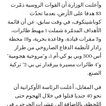
وأعلنت الوزارة أن القوات الروسية دمّرت
83 هدفا على الأرض، بعدما تحدّث
كوناشينكوف، في وقت سابق، عن أن قائمة
الأهداف المدمّرة شملت 1 مهبط طائرات،
و3 مقرات قيادة، وقاعدة بحرية، و18 محطة
رادار لأنظمة الدفاع الصاروخي من طراز
أس-300 وبي يو كي-أم 1، و"مروحية هجومية"
و"4 طائرات مسيرة بيرقدار تي بي-2" تركية
الصنع.
في المقابل، أعلنت الرئاسة الأوكرانية أن
نحو 40 جنديا قتلوا في خلال الهجوم حتى
اللحظة، بالإضافة إلى عشرات الجرحى، في