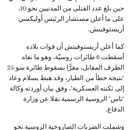
حين بلغ عدد القتلى من المدنيين نحو 10،
على ما أعلن مستشار الرئيس أوليكسي
أريستوفيتش.
كما أعلن أريستوفيتش أن قوات بلاده
أسقطت 6 طائرات روسيّة، وهو ما نفاه
الطرف المقابل، مقرًّا بسقوط طائرة سو-25
"نتيجة خطأ من الطيار، وقد هبط بسلام وعاد
إلى ثكنته العسكرية"، وفق بيان أوردته وكالة
"تاس" الروسية الرسمية نقلا عن وزارة
الدفاع.
وشملت الضربات الصاروخية الروسية نحو