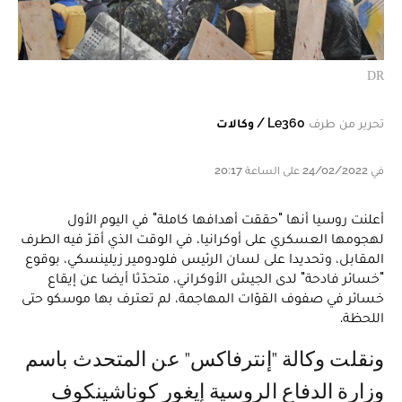
DR
تحرير من طرف
Le360 / وكالات
في 24/02/2022 على الساعة 20:17
أعلنت روسيا أنها "حققت أهدافها كاملة" في اليوم الأول
لهجومها العسكري على أوكرانيا، في الوقت الذي أقرّ فيه الطرف
المقابل، وتحديدا على لسان الرئيس فلودومير زيلينسكي، بوقوع
"خسائر فادحة" لدى الجيش الأوكراني، متحدّثا أيضا عن إيقاع
خسائر في صفوف القوّات المهاجمة، لم تعترف بها موسكو حتى
اللحظة.
ونقلت وكالة "إنترفاكس" عن المتحدث باسم
وزارة الدفاع الروسية إيغور كوناشينكوف