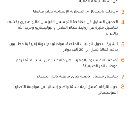
عن استقلاليتهم المالية
3
«نوكليو ناسيونال».. النيونازية الإسبانية تخلع قناعها
4
العميل السابق في مكافحة التجسس الفرنسي ماثيو غديري يكشف
تفاصيل مثيرة عن روابط نظام الملالي والبوليساريو وحزب الله
والجزائر
5
تأشيرة الدخول للولايات المتحدة: مواطنو 30 دولة إفريقية مطالبون
بدفع كفالة تصل إلى 20 ألف دولار
6
أضخم ثلاثة سدود بالمغرب: هل حافظت على نسب ملئها رغم
موجات الحر الصيفية؟
7
تفاصيل منشأة رياضية كبرى مرتقبة بالدار البيضاء
8
حرب الأرقام تعمق أزمة سبتة وتضع إسبانيا في مواجهة التضارب
المؤسساتي