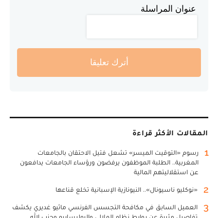
عنوان المراسلة
أترك تعليقا
المقالات الأكثر قراءة
1
رسوم «التوقيت الميسر» تشعل فتيل الاحتقان بالجامعات
المغربية.. الطلبة الموظفون يرفضون ورؤساء الجامعات يدافعون
عن استقلاليتهم المالية
2
«نوكليو ناسيونال».. النيونازية الإسبانية تخلع قناعها
3
العميل السابق في مكافحة التجسس الفرنسي ماثيو غديري يكشف
تفاصيل مثيرة عن روابط نظام الملالي والبوليساريو وحزب الله