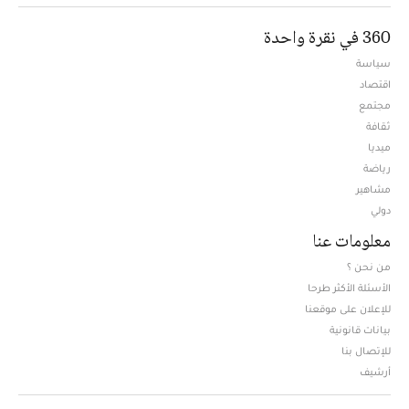
360 في نقرة واحدة
سياسة
اقتصاد
مجتمع
ثقافة
ميديا
Opens in new window
رياضة
مشاهير
دولي
معلومات عنا
من نحن ؟
الأسئلة الأكثر طرحا
للإعلان على موقعنا
بيانات قانونية
للإتصال بنا
أرشيف