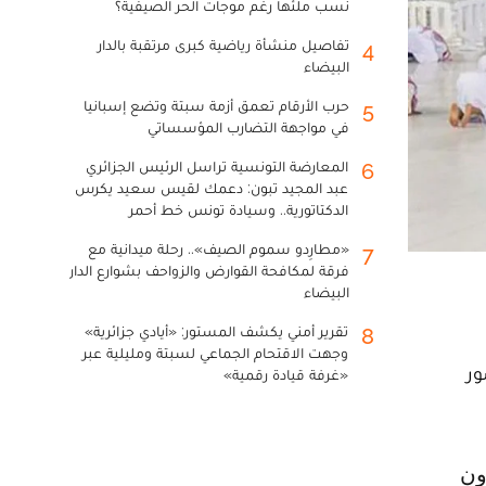
نسب ملئها رغم موجات الحر الصيفية؟
تفاصيل منشأة رياضية كبرى مرتقبة بالدار
4
البيضاء
حرب الأرقام تعمق أزمة سبتة وتضع إسبانيا
5
في مواجهة التضارب المؤسساتي
المعارضة التونسية تراسل الرئيس الجزائري
6
عبد المجيد تبون: دعمك لقيس سعيد يكرس
الدكتاتورية.. وسيادة تونس خط أحمر
«مطارِدو سموم الصيف».. رحلة ميدانية مع
7
فرقة لمكافحة القوارض والزواحف بشوارع الدار
البيضاء
تقرير أمني يكشف المستور: «أيادي جزائرية»
8
وجهت الاقتحام الجماعي لسبتة ومليلية عبر
ور
«غرفة قيادة رقمية»