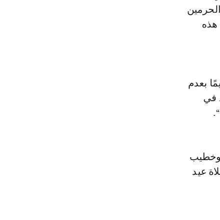
الحرمين
هذه
ًا بعدم
 في
.
م وخطيب
اة عيد