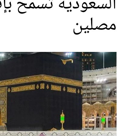
السعودية تسمح بإق
مصلين