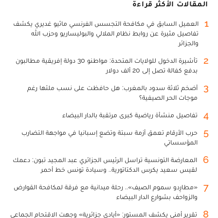
المقالات الأكثر قراءة
1
العميل السابق في مكافحة التجسس الفرنسي ماثيو غديري يكشف
تفاصيل مثيرة عن روابط نظام الملالي والبوليساريو وحزب الله
والجزائر
2
تأشيرة الدخول للولايات المتحدة: مواطنو 30 دولة إفريقية مطالبون
بدفع كفالة تصل إلى 20 ألف دولار
3
أضخم ثلاثة سدود بالمغرب: هل حافظت على نسب ملئها رغم
موجات الحر الصيفية؟
4
تفاصيل منشأة رياضية كبرى مرتقبة بالدار البيضاء
5
حرب الأرقام تعمق أزمة سبتة وتضع إسبانيا في مواجهة التضارب
المؤسساتي
6
المعارضة التونسية تراسل الرئيس الجزائري عبد المجيد تبون: دعمك
لقيس سعيد يكرس الدكتاتورية.. وسيادة تونس خط أحمر
7
«مطارِدو سموم الصيف».. رحلة ميدانية مع فرقة لمكافحة القوارض
والزواحف بشوارع الدار البيضاء
8
تقرير أمني يكشف المستور: «أيادي جزائرية» وجهت الاقتحام الجماعي