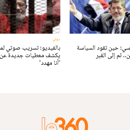
دولي
ي: حين تقود السياسة
بالفيديو: تسريب صوتي ل
. ثم إلى القبر
يكشف معطيات جديدة عن و
"أنا مهدد"