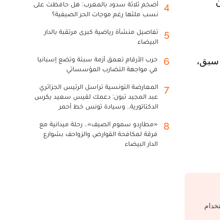
ن
أضخم ثلاثة سدود بالمغرب: هل حافظت على
4
نسب ملئها رغم موجات الحر الصيفية؟
تفاصيل منشأة رياضية كبرى مرتقبة بالدار
5
البيضاء
حرب الأرقام تعمق أزمة سبتة وتضع إسبانيا
أسبق،
6
في مواجهة التضارب المؤسساتي
المعارضة التونسية تراسل الرئيس الجزائري
7
عبد المجيد تبون: دعمك لقيس سعيد يكرس
الدكتاتورية.. وسيادة تونس خط أحمر
«مطارِدو سموم الصيف».. رحلة ميدانية مع
8
فرقة لمكافحة القوارض والزواحف بشوارع
الدار البيضاء
تخدام