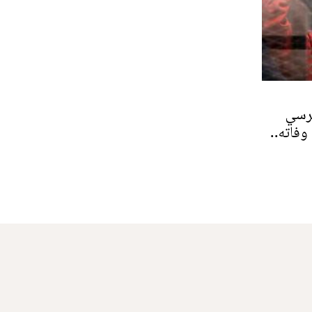
مرسي
فاته..