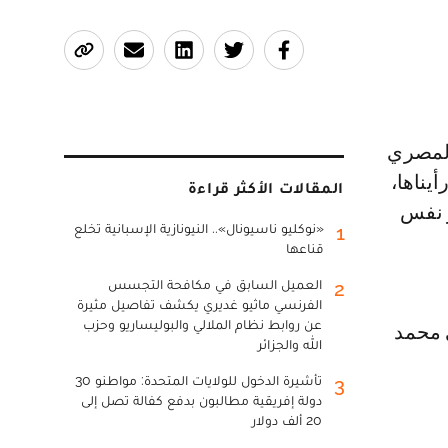
يناها،
المقالات الأكثر قراءة
ر نفس
«نوكليو ناسيونال».. النيونازية الإسبانية تخلع
1
قناعها
العميل السابق في مكافحة التجسس
2
الفرنسي ماثيو غديري يكشف تفاصيل مثيرة
عن روابط نظام الملالي والبوليساريو وحزب
ي محمد
الله والجزائر
تأشيرة الدخول للولايات المتحدة: مواطنو 30
3
دولة إفريقية مطالبون بدفع كفالة تصل إلى
20 ألف دولار