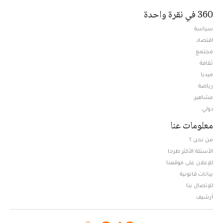
360 في نقرة واحدة
سياسة
اقتصاد
مجتمع
ثقافة
ميديا
Opens in new window
رياضة
مشاهير
دولي
معلومات عنا
من نحن ؟
الأسئلة الأكثر طرحا
للإعلان على موقعنا
بيانات قانونية
للإتصال بنا
أرشيف