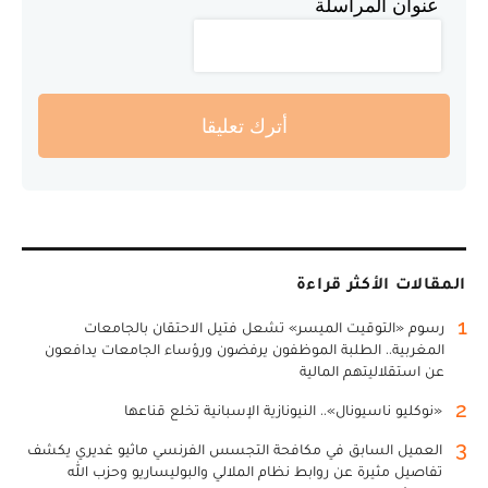
عنوان المراسلة
أترك تعليقا
المقالات الأكثر قراءة
1
رسوم «التوقيت الميسر» تشعل فتيل الاحتقان بالجامعات
المغربية.. الطلبة الموظفون يرفضون ورؤساء الجامعات يدافعون
عن استقلاليتهم المالية
2
«نوكليو ناسيونال».. النيونازية الإسبانية تخلع قناعها
3
العميل السابق في مكافحة التجسس الفرنسي ماثيو غديري يكشف
تفاصيل مثيرة عن روابط نظام الملالي والبوليساريو وحزب الله