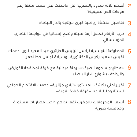
2
أضخم ثلاثة سدود بالمغرب: هل حافظت على نسب ملئها رغم
موجات الحر الصيفية؟
3
تفاصيل منشأة رياضية كبرى مرتقبة بالدار البيضاء
4
حرب الأرقام تعمق أزمة سبتة وتضع إسبانيا في مواجهة التضارب
المؤسساتي
5
المعارضة التونسية تراسل الرئيس الجزائري عبد المجيد تبون: دعمك
لقيس سعيد يكرس الدكتاتورية.. وسيادة تونس خط أحمر
6
«مطارِدو سموم الصيف».. رحلة ميدانية مع فرقة لمكافحة القوارض
والزواحف بشوارع الدار البيضاء
7
تقرير أمني يكشف المستور: «أيادي جزائرية» وجهت الاقتحام الجماعي
لسبتة ومليلية عبر «غرفة قيادة رقمية»
8
أسعار المحروقات بالمغرب تقفز بدرهم واحد.. مضاربات مستمرة
ومنافسة صورية