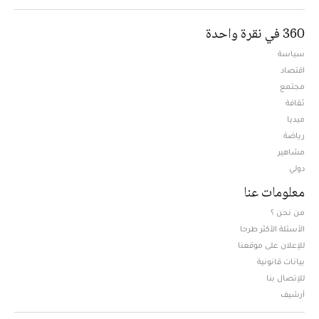
360 في نقرة واحدة
سياسة
اقتصاد
مجتمع
ثقافة
ميديا
Opens in new window
رياضة
مشاهير
دولي
معلومات عنا
من نحن ؟
الأسئلة الأكثر طرحا
للإعلان على موقعنا
بيانات قانونية
للإتصال بنا
أرشيف