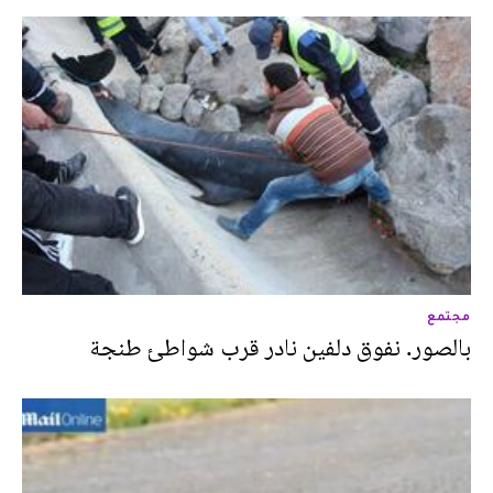
مجتمع
بالصور. نفوق دلفين نادر قرب شواطئ طنجة