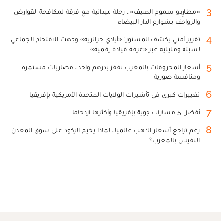
3
«مطارِدو سموم الصيف».. رحلة ميدانية مع فرقة لمكافحة القوارض
والزواحف بشوارع الدار البيضاء
4
تقرير أمني يكشف المستور: «أيادي جزائرية» وجهت الاقتحام الجماعي
لسبتة ومليلية عبر «غرفة قيادة رقمية»
5
أسعار المحروقات بالمغرب تقفز بدرهم واحد.. مضاربات مستمرة
ومنافسة صورية
6
تغييرات كبرى في تأشيرات الولايات المتحدة الأمريكية بإفريقيا
7
أفضل 5 مسارات جوية بإفريقيا وأكثرها ازدحاما
8
رغم تراجع أسعار الذهب عالميا.. لماذا يخيم الركود على سوق المعدن
النفيس بالمغرب؟