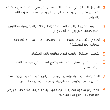
2
العميل السابق في مكافحة التجسس الفرنسي ماثيو غديري يكشف
تفاصيل مثيرة عن روابط نظام الملالي والبوليساريو وحزب الله
والجزائر
3
تأشيرة الدخول للولايات المتحدة: مواطنو 30 دولة إفريقية مطالبون
بدفع كفالة تصل إلى 20 ألف دولار
4
أضخم ثلاثة سدود بالمغرب: هل حافظت على نسب ملئها رغم
موجات الحر الصيفية؟
5
تفاصيل منشأة رياضية كبرى مرتقبة بالدار البيضاء
6
حرب الأرقام تعمق أزمة سبتة وتضع إسبانيا في مواجهة التضارب
المؤسساتي
7
المعارضة التونسية تراسل الرئيس الجزائري عبد المجيد تبون: دعمك
لقيس سعيد يكرس الدكتاتورية.. وسيادة تونس خط أحمر
8
«مطارِدو سموم الصيف».. رحلة ميدانية مع فرقة لمكافحة القوارض
والزواحف بشوارع الدار البيضاء