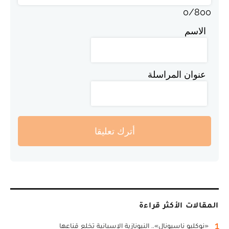
0
/
800
الاسم
عنوان المراسلة
أترك تعليقا
المقالات الأكثر قراءة
1
«نوكليو ناسيونال».. النيونازية الإسبانية تخلع قناعها