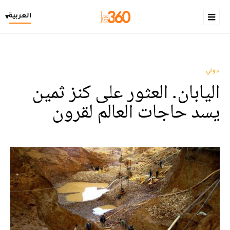
العربية
▾
دولي
اليابان. العثور على كنز ثمين
يسد حاجات العالم لقرون