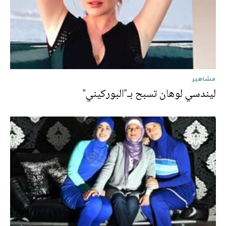
مشاهير
ليندسي لوهان تسبح بـ"البوركيني"