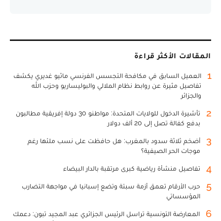
المقالات الأكثر قراءة
1
العميل السابق في مكافحة التجسس الفرنسي ماثيو غديري يكشف
تفاصيل مثيرة عن روابط نظام الملالي والبوليساريو وحزب الله
والجزائر
2
تأشيرة الدخول للولايات المتحدة: مواطنو 30 دولة إفريقية مطالبون
بدفع كفالة تصل إلى 20 ألف دولار
3
أضخم ثلاثة سدود بالمغرب: هل حافظت على نسب ملئها رغم
موجات الحر الصيفية؟
4
تفاصيل منشأة رياضية كبرى مرتقبة بالدار البيضاء
5
حرب الأرقام تعمق أزمة سبتة وتضع إسبانيا في مواجهة التضارب
المؤسساتي
6
المعارضة التونسية تراسل الرئيس الجزائري عبد المجيد تبون: دعمك