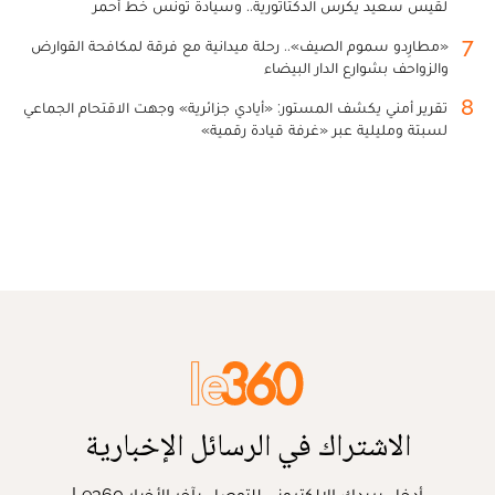
لقيس سعيد يكرس الدكتاتورية.. وسيادة تونس خط أحمر
7
«مطارِدو سموم الصيف».. رحلة ميدانية مع فرقة لمكافحة القوارض
والزواحف بشوارع الدار البيضاء
8
تقرير أمني يكشف المستور: «أيادي جزائرية» وجهت الاقتحام الجماعي
لسبتة ومليلية عبر «غرفة قيادة رقمية»
الاشتراك في الرسائل الإخبارية
أدخل بريدك الإلكتروني للتوصل بآخر الأخبار Le360