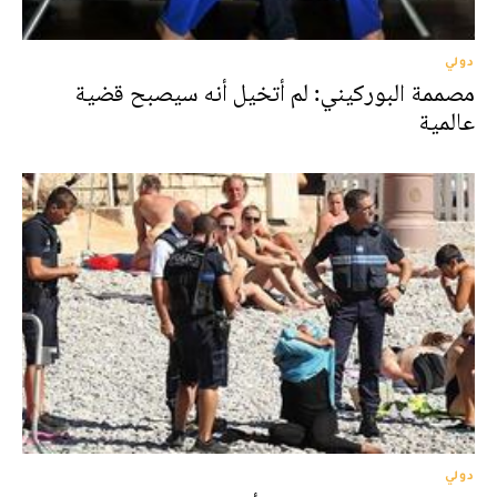
دولي
مصممة البوركيني: لم أتخيل أنه سيصبح قضية
عالمية
دولي