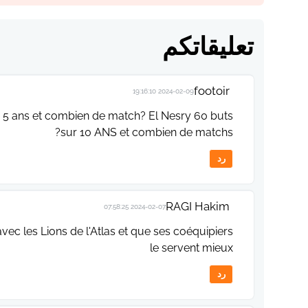
تعليقاتكم
footoir
2024-02-09 19:16:10
 ans et combien de match? El Nesry 60 buts
sur 10 ANS et combien de matchs?
رد
RAGI Hakim
2024-02-07 07:58:25
 avec les Lions de l'Atlas et que ses coéquipiers
le servent mieux
رد