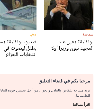
سياسة
دولي
بوتفليقة يعين عبد
فيديو. بوتفليقة يس
المجيد تبون وزيرا أولا
بطفل ليصوت في
انتخابات الجزائر
مرحبا بكم في فضاء التعليق
نريد مساحة للنقاش والتبادل والحوار. من أجل تحسين جودة التباد
الخاصة بنا.
اقرأ ميثاقنا