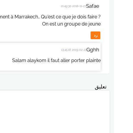
Safae
2018-11-27 21:49:30
nt à Marrakech.. Qu'est ce que je dois faire ?
On est un groupe de jeune
رد
Gghh
2019-02-21 13:45:18
Salam alaykom il faut aller porter plainte
تعليق