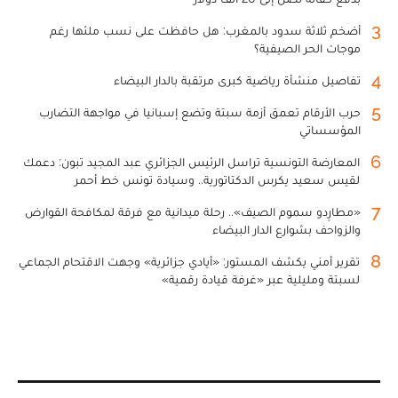
3
أضخم ثلاثة سدود بالمغرب: هل حافظت على نسب ملئها رغم
موجات الحر الصيفية؟
4
تفاصيل منشأة رياضية كبرى مرتقبة بالدار البيضاء
5
حرب الأرقام تعمق أزمة سبتة وتضع إسبانيا في مواجهة التضارب
المؤسساتي
6
المعارضة التونسية تراسل الرئيس الجزائري عبد المجيد تبون: دعمك
لقيس سعيد يكرس الدكتاتورية.. وسيادة تونس خط أحمر
7
«مطارِدو سموم الصيف».. رحلة ميدانية مع فرقة لمكافحة القوارض
والزواحف بشوارع الدار البيضاء
8
تقرير أمني يكشف المستور: «أيادي جزائرية» وجهت الاقتحام الجماعي
لسبتة ومليلية عبر «غرفة قيادة رقمية»