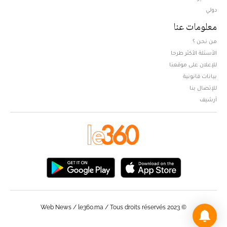
دولي
معلومات عنا
من نحن ؟
الأسئلة الأكثر طرحا
للإعلان على موقعنا
بيانات قانونية
للإتصال بنا
أرشيف
© Web News / le360.ma / Tous droits réservés 2023