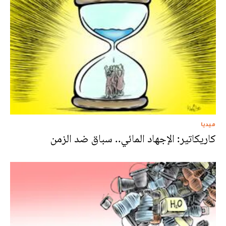
ميديا
كاريكاتير: الإجهاد المائي.. سباق ضد الزمن