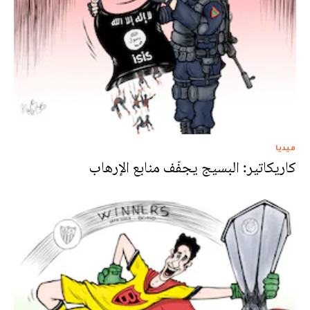
ميديا
كاريكاتير: البسيج يجفّف منابع الإرهاب