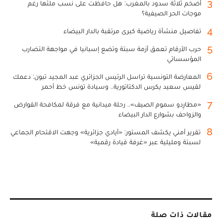
3
أضخم ثلاثة سدود بالمغرب: هل حافظت على نسب ملئها رغم
موجات الحر الصيفية؟
4
تفاصيل منشأة رياضية كبرى مرتقبة بالدار البيضاء
5
حرب الأرقام تعمق أزمة سبتة وتضع إسبانيا في مواجهة التضارب
المؤسساتي
6
المعارضة التونسية تراسل الرئيس الجزائري عبد المجيد تبون: دعمك
لقيس سعيد يكرس الدكتاتورية.. وسيادة تونس خط أحمر
7
«مطارِدو سموم الصيف».. رحلة ميدانية مع فرقة لمكافحة القوارض
والزواحف بشوارع الدار البيضاء
8
تقرير أمني يكشف المستور: «أيادي جزائرية» وجهت الاقتحام الجماعي
لسبتة ومليلية عبر «غرفة قيادة رقمية»
مقالات ذات صلة