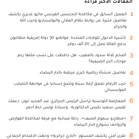
المقالات الأكثر قراءة
1
العميل السابق في مكافحة التجسس الفرنسي ماثيو غديري يكشف
تفاصيل مثيرة عن روابط نظام الملالي والبوليساريو وحزب الله
والجزائر
2
تأشيرة الدخول للولايات المتحدة: مواطنو 30 دولة إفريقية مطالبون
بدفع كفالة تصل إلى 20 ألف دولار
3
أضخم ثلاثة سدود بالمغرب: هل حافظت على نسب ملئها رغم
موجات الحر الصيفية؟
4
تفاصيل منشأة رياضية كبرى مرتقبة بالدار البيضاء
5
حرب الأرقام تعمق أزمة سبتة وتضع إسبانيا في مواجهة التضارب
المؤسساتي
6
المعارضة التونسية تراسل الرئيس الجزائري عبد المجيد تبون: دعمك
لقيس سعيد يكرس الدكتاتورية.. وسيادة تونس خط أحمر
7
«مطارِدو سموم الصيف».. رحلة ميدانية مع فرقة لمكافحة القوارض
والزواحف بشوارع الدار البيضاء
8
تقرير أمني يكشف المستور: «أيادي جزائرية» وجهت الاقتحام الجماعي