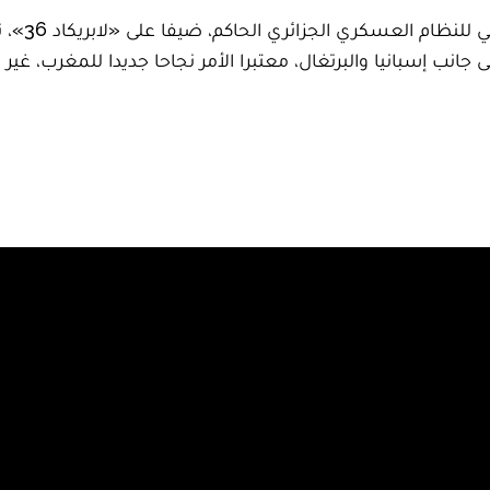
حل المعلق
غرب لملف ترشحه لاستضافة كأس العالم 2030 إلى جانب إسبانيا والبرتغال، معتبرا الأمر نج