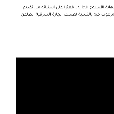
 الرياضي حفيظ دراجي، البوق الدعائي للنظام العسكري الجزائري الحاكم، ضيفا على «لابريكاد 36»، نهاية الأسبوع الجاري، مُعبّرا على استيائه من تقديم
احا جديدا للمغرب، غير مرغوب فيه بالنسبة لعسكر الجارة الشرقية الطاعن