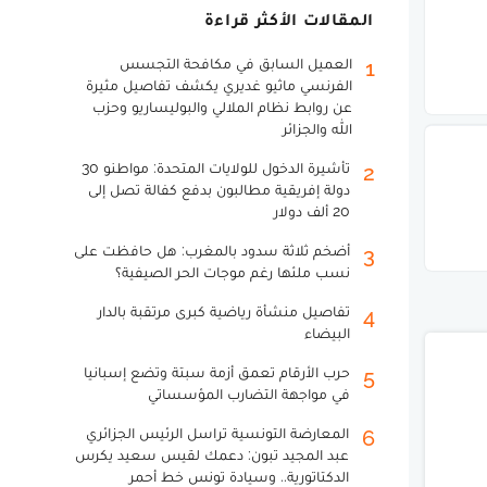
المقالات الأكثر قراءة
العميل السابق في مكافحة التجسس
1
الفرنسي ماثيو غديري يكشف تفاصيل مثيرة
عن روابط نظام الملالي والبوليساريو وحزب
الله والجزائر
تأشيرة الدخول للولايات المتحدة: مواطنو 30
2
دولة إفريقية مطالبون بدفع كفالة تصل إلى
20 ألف دولار
أضخم ثلاثة سدود بالمغرب: هل حافظت على
3
نسب ملئها رغم موجات الحر الصيفية؟
تفاصيل منشأة رياضية كبرى مرتقبة بالدار
4
البيضاء
حرب الأرقام تعمق أزمة سبتة وتضع إسبانيا
5
في مواجهة التضارب المؤسساتي
المعارضة التونسية تراسل الرئيس الجزائري
6
عبد المجيد تبون: دعمك لقيس سعيد يكرس
الدكتاتورية.. وسيادة تونس خط أحمر