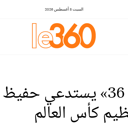
السبت
8
أغسطس
2026
بالفيديو: «لابريكاد 36» يست
ظيم كأس العالم