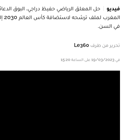
فيديو
الم
في السن.
تحرير من طرف
Le360
في 19/03/2023 على الساعة 15:20