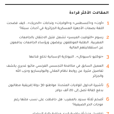
المقالات الأكثر قراءة
1
«أوت» و«أغسطس» و«الولايات» ونداءات «الحريك».. كيف فضحت
اللغة بصمات الأجهزة العسكرية الجزائرية في أحداث سبتة؟
2
رسوم «التوقيت الميسر» تشعل فتيل الاحتقان بالجامعات
المغربية.. الطلبة الموظفون يرفضون ورؤساء الجامعات يدافعون
عن استقلاليتهم المالية
3
«نوكليو ناسيونال».. النيونازية الإسبانية تخلع قناعها
4
العميل السابق في مكافحة التجسس الفرنسي ماثيو غديري يكشف
تفاصيل مثيرة عن روابط نظام الملالي والبوليساريو وحزب الله
والجزائر
5
تأشيرة الدخول للولايات المتحدة: مواطنو 30 دولة إفريقية مطالبون
بدفع كفالة تصل إلى 20 ألف دولار
6
أضخم ثلاثة سدود بالمغرب: هل حافظت على نسب ملئها رغم
موجات الحر الصيفية؟
7
تفاصيل منشأة رياضية كبرى مرتقبة بالدار البيضاء