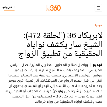
العربية
▾
ميديا
لابريكاد 36 (الحلقة 472):
الشيخ سار يكشف نواياه
الحقيقية من تطبيق الزواج
فيديو
يواصل صانع المحتوى المغربي المثير للجدل، إلياس
الخريسي، المعروف بلقب « الشيخ سار »، إثارة الجدل عبر
مواقع التواصل الاجتماعي، بسبب مواقفه ضد النساء. فبعدما
أفتى من قبل بعدم الزواج من الموظفات، أثار ضجة أخرى مؤخرا
بعد « تحريمه » لذهاب النساء إلى البحر أو المسبح، بدعوى أن
ذلك « غير جائز شرعا حتى ولو كنّ مرتديات الحجاب أو البوركيني ».
لهذا قررت فرقة « لابريكاد 36 » استدعاءه من أجل التحقيق
معه وكشف نواياه الحقيقية من وراء خرجاته...