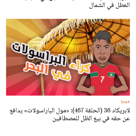
العطل في الشمال
ميديا
لابريكاد 36 (الحلقة 467): «مول الباراسولات» يدافع
عن حقه في بيع الظل للمصطافين