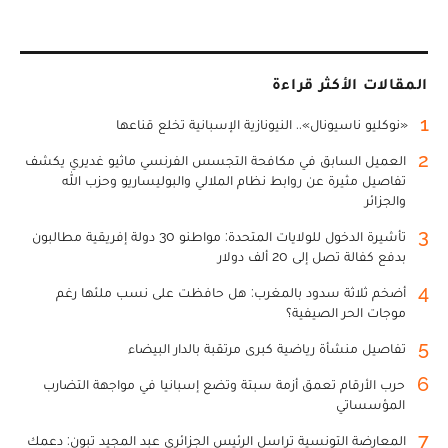
المقالات الأكثر قراءة
1
«نوكليو ناسيونال».. النيونازية الإسبانية تخلع قناعها
2
العميل السابق في مكافحة التجسس الفرنسي ماثيو غديري يكشف
تفاصيل مثيرة عن روابط نظام الملالي والبوليساريو وحزب الله
والجزائر
3
تأشيرة الدخول للولايات المتحدة: مواطنو 30 دولة إفريقية مطالبون
بدفع كفالة تصل إلى 20 ألف دولار
4
أضخم ثلاثة سدود بالمغرب: هل حافظت على نسب ملئها رغم
موجات الحر الصيفية؟
5
تفاصيل منشأة رياضية كبرى مرتقبة بالدار البيضاء
6
حرب الأرقام تعمق أزمة سبتة وتضع إسبانيا في مواجهة التضارب
المؤسساتي
7
المعارضة التونسية تراسل الرئيس الجزائري عبد المجيد تبون: دعمك