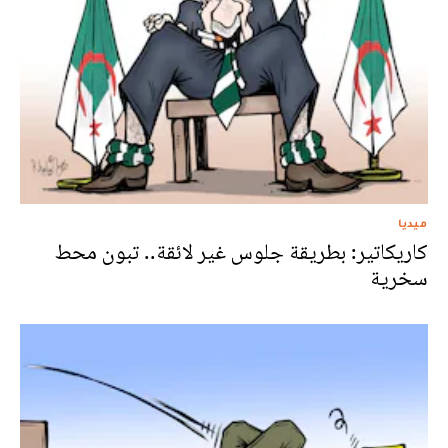
ميديا
كاريكاتير: بطريقة جلوس غير لائقة.. تبون محط
سخرية