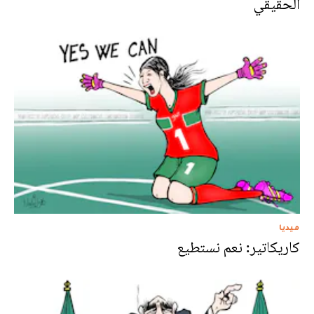
الحقيقي
ميديا
كاريكاتير: نعم نستطيع