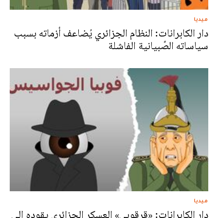
ميديا
دار الكابرانات: النظام الجزائري يُضاعف أزماته بسبب
سياساته الصِّبيانية الفاشلة
ميديا
دار الكابرانات: «قرقوبي» العسكر الجزائري يقوده إلى