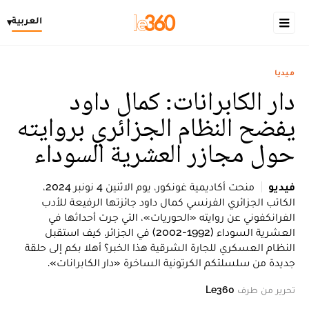
العربية
▾
ميديا
دار الكابرانات: كمال داود
يفضح النظام الجزائري بروايته
حول مجازر العشرية السوداء
فيديو
منحت أكاديمية غونكور، يوم الاثنين 4 نونبر 2024،
الكاتب الجزائري الفرنسي كمال داود جائزتها الرفيعة للأدب
الفرانكفوني عن روايته «الحوريات»، التي جرت أحداثها في
العشرية السوداء (1992-2002) في الجزائر. كيف استقبل
النظام العسكري للجارة الشرقية هذا الخبر؟ أهلا بكم إلى حلقة
جديدة من سلسلتكم الكرتونية الساخرة «دار الكابرانات».
تحرير من طرف
Le360