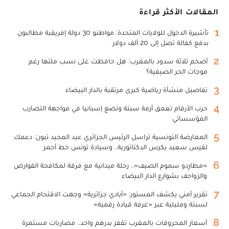
المقالات الأكثر قراءة
1
تأشيرة الدخول للولايات المتحدة: مواطنو 30 دولة إفريقية مطالبون
بدفع كفالة تصل إلى 20 ألف دولار
2
أضخم ثلاثة سدود بالمغرب: هل حافظت على نسب ملئها رغم
موجات الحر الصيفية؟
3
تفاصيل منشأة رياضية كبرى مرتقبة بالدار البيضاء
4
حرب الأرقام تعمق أزمة سبتة وتضع إسبانيا في مواجهة التضارب
المؤسساتي
5
المعارضة التونسية تراسل الرئيس الجزائري عبد المجيد تبون: دعمك
لقيس سعيد يكرس الدكتاتورية.. وسيادة تونس خط أحمر
6
«مطارِدو سموم الصيف».. رحلة ميدانية مع فرقة لمكافحة القوارض
والزواحف بشوارع الدار البيضاء
7
تقرير أمني يكشف المستور: «أيادي جزائرية» وجهت الاقتحام الجماعي
لسبتة ومليلية عبر «غرفة قيادة رقمية»
8
أسعار المحروقات بالمغرب تقفز بدرهم واحد.. مضاربات مستمرة