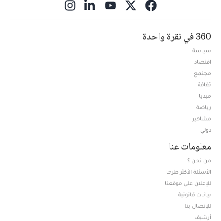
ns in new window
360 في نقرة واحدة
سياسة
اقتصاد
مجتمع
ثقافة
ميديا
Opens in new window
رياضة
مشاهير
دولي
معلومات عنا
من نحن ؟
الأسئلة الأكثر طرحا
للإعلان على موقعنا
بيانات قانونية
للإتصال بنا
أرشيف