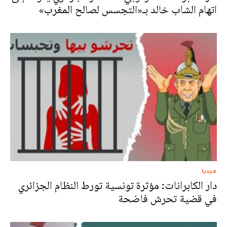
اتهام الشاب خالد بـ«التجسس لصالح المغرب»
ميديا
دار الكابرانات: مؤثرة تونسية تورط النظام الجزائري
في قضية تحرش فاضحة