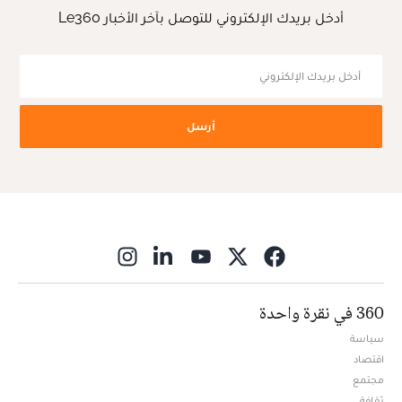
أدخل بريدك الإلكتروني للتوصل بآخر الأخبار Le360
أرسل
ns in new window
360 في نقرة واحدة
سياسة
اقتصاد
مجتمع
ثقافة