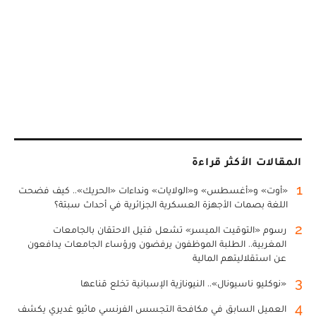
المقالات الأكثر قراءة
1
«أوت» و«أغسطس» و«الولايات» ونداءات «الحريك».. كيف فضحت
اللغة بصمات الأجهزة العسكرية الجزائرية في أحداث سبتة؟
2
رسوم «التوقيت الميسر» تشعل فتيل الاحتقان بالجامعات
المغربية.. الطلبة الموظفون يرفضون ورؤساء الجامعات يدافعون
عن استقلاليتهم المالية
3
«نوكليو ناسيونال».. النيونازية الإسبانية تخلع قناعها
4
العميل السابق في مكافحة التجسس الفرنسي ماثيو غديري يكشف