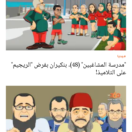
ميديا
"مدرسة المشاغبين" (48). بنكيران بفرض "الريجيم"
على التلاميذ!