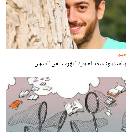
ميديا
بالفيديو: سعد لمجرد "يهرب" من السجن