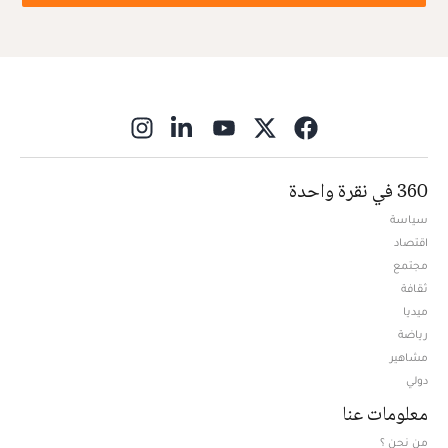
ns in new window
360 في نقرة واحدة
سياسة
اقتصاد
مجتمع
ثقافة
ميديا
Opens in new window
رياضة
مشاهير
دولي
معلومات عنا
من نحن ؟