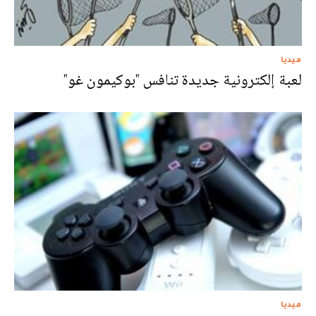
ميديا
لعبة إلكترونية جديدة تنافس "بوكيمون غو"
ميديا