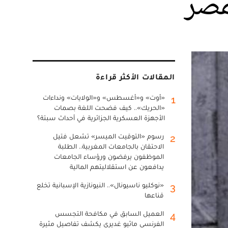
مصر
المقالات الأكثر قراءة
«أوت» و«أغسطس» و«الولايات» ونداءات
1
«الحريك».. كيف فضحت اللغة بصمات
الأجهزة العسكرية الجزائرية في أحداث سبتة؟
رسوم «التوقيت الميسر» تشعل فتيل
2
الاحتقان بالجامعات المغربية.. الطلبة
الموظفون يرفضون ورؤساء الجامعات
يدافعون عن استقلاليتهم المالية
«نوكليو ناسيونال».. النيونازية الإسبانية تخلع
3
قناعها
العميل السابق في مكافحة التجسس
4
الفرنسي ماثيو غديري يكشف تفاصيل مثيرة