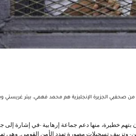
 من صحفيي الجزيرة الإنجليزية هم محمد فهمي، بيتر غريستي وب
ن- وتزييف تسجيلات مصورة تهدد الأمن القومي. وهي تهم