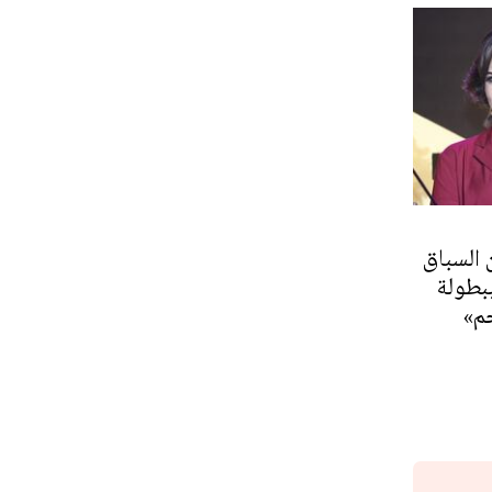
 السباق
ببطولة
م»