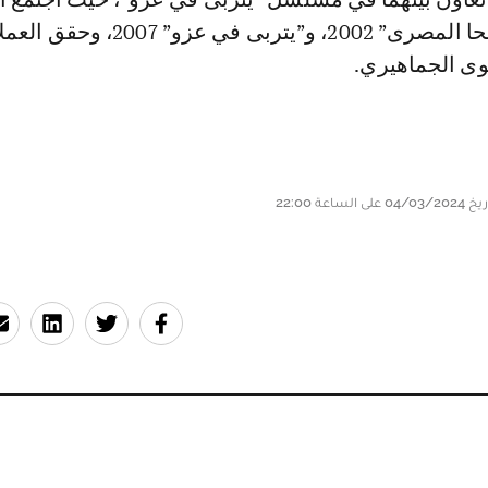
في مسلسلي “جحا المصرى” 2002، و”يتربى في عز
وى الجماهيري.