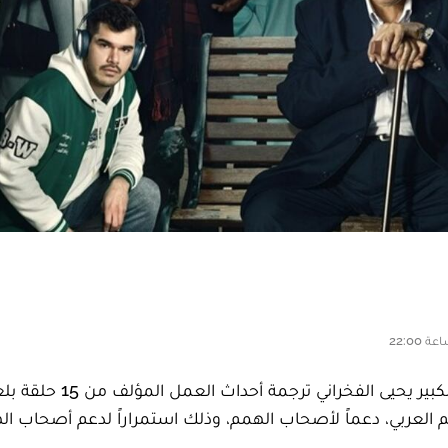
قرر صناع المسلسل المصري “عتبات البهجة” للنجم الكبير يحيى الفخراني ترجمة أحداث العمل 
الم العربي، دعماً لأصحاب الهمم، وذلك استمراراً لدعم أصحاب ا