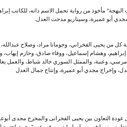
بهجة” مأخوذ من رواية تحمل الاسم ذاته، للكاتب إبراه
مجدي أبو عميرة، وسيناريو مدحت العدل.
كل من يحيى الفخراني، وجومانا مراد، وصلاح عبدالله، 
براهيم، وهشام إسماعيل، ووفاء صادق، وحازم إيهاب، و
مرسي، وعنبة، والممثل السوري خالد شباط، والعمل يعا
دل، وإخراج مجدي أبو عميرة، وإنتاج جمال العدل
ودة التعاون بين يحيى الفخرانى والمخرج مجدى أبوعم
آخر تعاون بينهما في مسلسل “يتربى في عزو”، حيث اجتمع ال