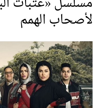
مسلسل «عتبات البه
لأصحاب الهمم