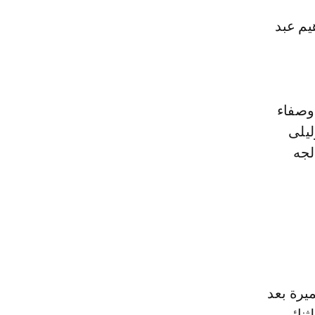
يم عبد
وصفاء
ليلى
لجه
يرة بعد
ثنائي