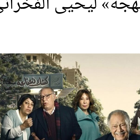
جة» ليحيى الفخراني 