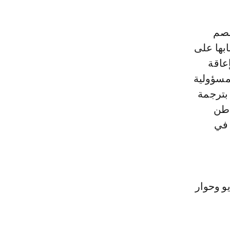
بها على
إعاقة
لمسؤولية
بترجمة
 من 7.5 مليون مواطن
 في
و وحوار