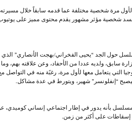
لأول مرة شخصية مختلفة عما قدمه سابقاً خلال مسيرته ا
سد شخصية مؤثر مشهور يقدم محتوى مميز على يوتيوب 
سل حول الجد “يحيى الفخراني/بهجت الأنصاري” الذي 
رة سابق، ولديه عددا من الأحفاد، وعن علاقته بهم، وم
جيا التي يتعامل معها لأول مرة، رغبًة منه في التواصل مع
يصبح “إنفلونسر” شهير، ويتورط في عدة مشاكل.
سلسل بأنه يدور في إطار اجتماعي إنساني كوميدي، عن
ع إسقاطات على أكثر من زمن.