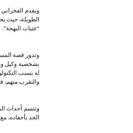
ويقدم الفخراني 
الطويلة، حيث يج
“عتبات البهجة”.
وتدور قصة المسل
بشخصية وكيل وزا
له بسبب التكنولو
والتقرب منهم، ف
وتتسم أحداث الم
الجد بأحفاده، م