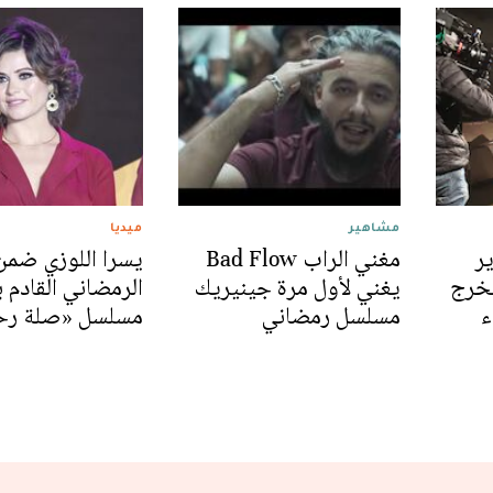
مشاهير
ميديا
ر
مغني الراب Bad Flow
يسرا اللوزي ضمن
خرج
يغني لأول مرة جينيريك
الرمضاني القادم 
ء
مسلسل رمضاني
مسلسل «صلة رح