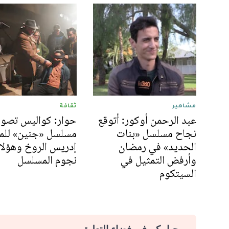
مشاهير
ثقافة
عبد الرحمن أوكور: أتوقع
حوار: كواليس تصوي
نجاح مسلسل «بنات
مسلسل «جنين» للم
الحديد» في رمضان
إدريس الروخ وهؤلا
وأرفض التمثيل في
نجوم المسلسل
السيتكوم
مرحبا بكم في فضاء التعليق