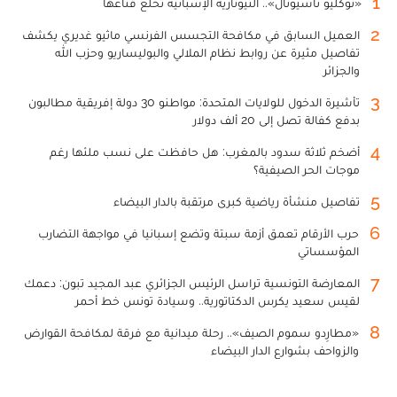
1
«نوكليو ناسيونال».. النيونازية الإسبانية تخلع قناعها
2
العميل السابق في مكافحة التجسس الفرنسي ماثيو غديري يكشف
تفاصيل مثيرة عن روابط نظام الملالي والبوليساريو وحزب الله
والجزائر
3
تأشيرة الدخول للولايات المتحدة: مواطنو 30 دولة إفريقية مطالبون
بدفع كفالة تصل إلى 20 ألف دولار
4
أضخم ثلاثة سدود بالمغرب: هل حافظت على نسب ملئها رغم
موجات الحر الصيفية؟
5
تفاصيل منشأة رياضية كبرى مرتقبة بالدار البيضاء
6
حرب الأرقام تعمق أزمة سبتة وتضع إسبانيا في مواجهة التضارب
المؤسساتي
7
المعارضة التونسية تراسل الرئيس الجزائري عبد المجيد تبون: دعمك
لقيس سعيد يكرس الدكتاتورية.. وسيادة تونس خط أحمر
8
«مطارِدو سموم الصيف».. رحلة ميدانية مع فرقة لمكافحة القوارض
والزواحف بشوارع الدار البيضاء