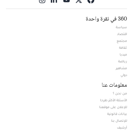
360 في نقرة واحدة
سياسة
اقتصاد
مجتمع
ثقافة
ميديا
Opens in new window
رياضة
مشاهير
دولي
معلومات عنا
من نحن ؟
الأسئلة الأكثر طرحا
للإعلان على موقعنا
بيانات قانونية
للإتصال بنا
أرشيف