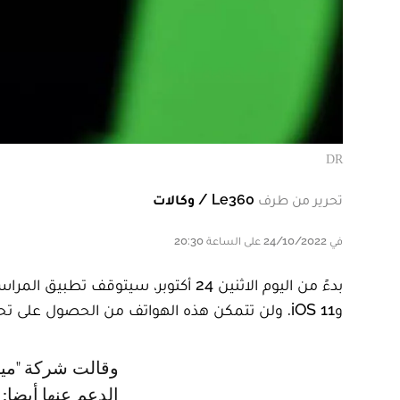
DR
تحرير من طرف
Le360 / وكالات
في 24/10/2022 على الساعة 20:30
وiOS 11. ولن تتمكن هذه الهواتف من الحصول على تحديثات أو ميزات قادمة.
وقالت شركة "ميتا" المالكة للتطبيق الشهير، إن من بين الهواتف التي سيتوقف
الدعم عنها أيضا: iPhone 5 وiPhone 5C.