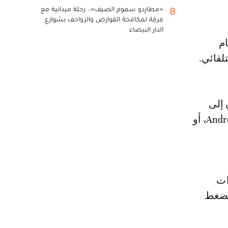
«مطارِدو سموم الصيف».. رحلة ميدانية مع
8
فرقة لمكافحة القوارض والزواحف بشوارع
الدار البيضاء
م
لقائي.
إلى
نظام التشغيل iOS 12 أو أحدث لمواصلة استخدام التطبيق، أو نظام Android 4.1، أو
ات
الضغط