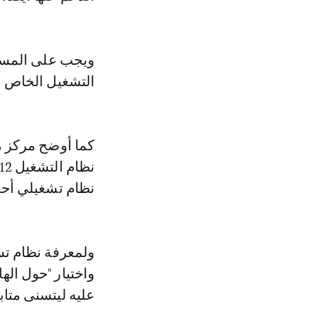
ويجب على المست
التشغيل الخاص به
كما أوضح مركز 
نظام تشغيلي أح
ولمعرفة نظام تش
واختيار "حول اله
عليه ليتسنى متاب