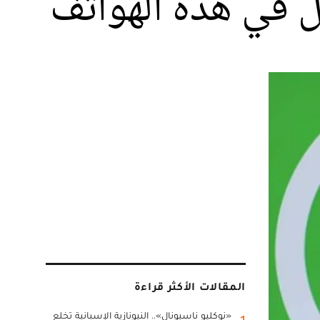
ل في هذه الهواتف
المقالات الأكثر قراءة
«نوكليو ناسيونال».. النيونازية الإسبانية تخلع
1