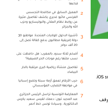
قناعها
العميل السابق في مكافحة التجسس
2
الفرنسي ماثيو غديري يكشف تفاصيل مثيرة
عن روابط نظام الملالي والبوليساريو وحزب
الله والجزائر
تأشيرة الدخول للولايات المتحدة: مواطنو 30
3
دولة إفريقية مطالبون بدفع كفالة تصل إلى
20 ألف دولار
أضخم ثلاثة سدود بالمغرب: هل حافظت على
4
نسب ملئها رغم موجات الحر الصيفية؟
تفاصيل منشأة رياضية كبرى مرتقبة بالدار
5
البيضاء
بدءً من اليوم الاثنين 24 أكتوبر، سيتوقف تطبيق المراسلة "واتساب" عن العمل على الهواتف الذكية التي تعمل بنظام iOS 10،
حرب الأرقام تعمق أزمة سبتة وتضع إسبانيا
6
في مواجهة التضارب المؤسساتي
المعارضة التونسية تراسل الرئيس الجزائري
7
عبد المجيد تبون: دعمك لقيس سعيد يكرس
الدكتاتورية.. وسيادة تونس خط أحمر