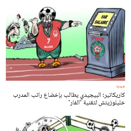
ميديا
كاريكاتير: البيجيدي يطالب بإخضاع راتب المدرب
خليلوزيتش لتقنية "الفار"