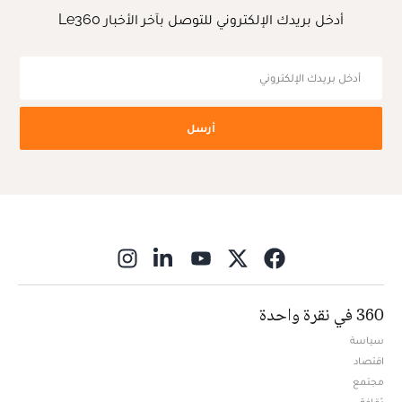
أدخل بريدك الإلكتروني للتوصل بآخر الأخبار Le360
أرسل
ns in new window
360 في نقرة واحدة
سياسة
اقتصاد
مجتمع