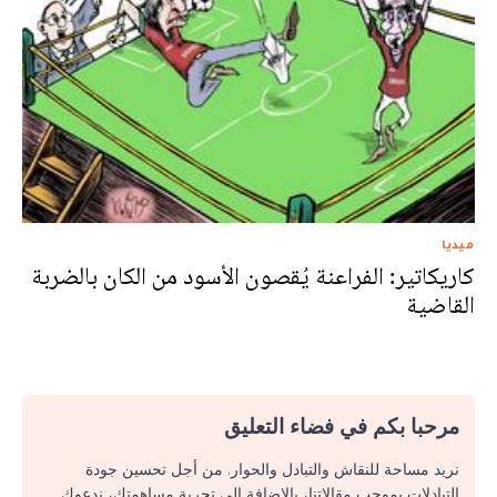
ميديا
كاريكاتير: الفراعنة يُقصون الأسود من الكان بالضربة
القاضية
مرحبا بكم في فضاء التعليق
نريد مساحة للنقاش والتبادل والحوار. من أجل تحسين جودة
التبادلات بموجب مقالاتنا، بالإضافة إلى تجربة مساهمتك، ندعوك