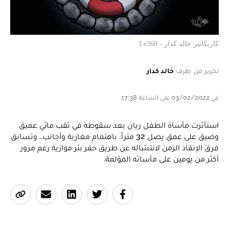
كاريكاتير خالد كدار - Le360
تحرير من طرف
خالد كدار
في 03/02/2022 على الساعة 17:38
استأثرت مأساة الطفل ريان بعد سقوطه في ثقب مائي عميق
وضيق على عمق يصل 32 متراً، باهتمام مغاربة وأجانب.. وتسابق
فرق الإنقاذ الزمن لانتشاله عن طريق حفر بئر موازية رغم مرور
أكثر من يومين على مأساته المؤلمة.