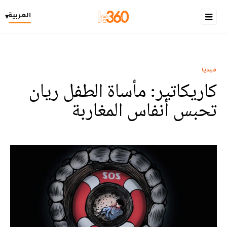
العربية
▾
ميديا
كاريكاتير: مأساة الطفل ريان
تحبس أنفاس المغاربة