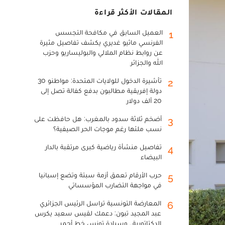
المقالات الأكثر قراءة
العميل السابق في مكافحة التجسس
1
الفرنسي ماثيو غديري يكشف تفاصيل مثيرة
عن روابط نظام الملالي والبوليساريو وحزب
الله والجزائر
تأشيرة الدخول للولايات المتحدة: مواطنو 30
2
دولة إفريقية مطالبون بدفع كفالة تصل إلى
20 ألف دولار
أضخم ثلاثة سدود بالمغرب: هل حافظت على
3
نسب ملئها رغم موجات الحر الصيفية؟
تفاصيل منشأة رياضية كبرى مرتقبة بالدار
4
البيضاء
حرب الأرقام تعمق أزمة سبتة وتضع إسبانيا
5
في مواجهة التضارب المؤسساتي
المعارضة التونسية تراسل الرئيس الجزائري
6
عبد المجيد تبون: دعمك لقيس سعيد يكرس
الدكتاتورية.. وسيادة تونس خط أحمر