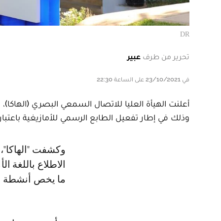
DR
تحرير من طرف
عبير
في 23/10/2021 على الساعة 22:30
أعلنت الهيأة العليا للاتصال السمعي البصري (الهاكا)،
وذلك في إطار تفعيل الطابع الرسمي للأمازيغية باعتبا
وكشفت "الهاكا"، في بلاغ لها، بأن "هذه النسخة ستتيح لمتصفحي الموقع إمكانية
الاطلاع باللغة ا
ما يخص أنشطة الهي