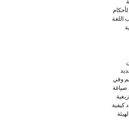
ة
لأحكام
جانب اللغة
ة
ن
2، المتعلق بتحديد
يم وفي
 صياغة
زيغية
 كيفية
هيئة