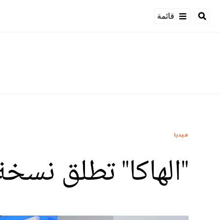
قائمة
ميديا
"الهاكا" تطلق نسخة 