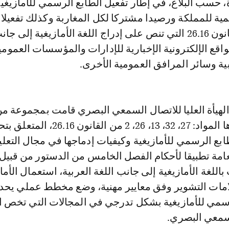
، حسب البلاغ، في إطار تفعيل الطابع الرسمي للأمازيغي
مية للمملكة ورصيدا مشتركا لكل المغاربة وكذلك تفعيلا 
المادة 26 من القانون 26.16 التي تنص على إدراج اللغة الأمازيغية إلى 
اقع الإلكترونية الإخبارية للإدارات والمؤسسات العمومي
ية وسائر المرافق العمومية الأخرى.
الهيأة العليا للاتصال السمعي البصري قامت بمجموعة م
المبادرات تؤطرها المواد: 27، 32، 13، 26، 2 من القانون 6.16
بع الرسمي للأمازيغية وكيفيات إدماجها في مجال التعل
عامة تطبيقا لأحكام الفصل الخامس من الدستور من قبيل
ت باللغة الأمازيغية إلى جانب اللغة العربية، استعمال الأما
مات التشوير وفق معايير مهنية، وضع مخطط عملي يحدد
رسمي للأمازيغية بشكل تدرجي في المجالات التي تخص ال
السمعي البصري.