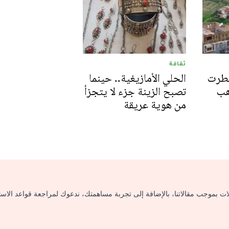
ثقافة
سطرت
الحلي الأمازيغية.. حينما
هب
تصبح الزينة جزء لا يتجزأ
من هوية عريقة
لات بموجب مقالاتنا، بالإضافة إلى تجربة مساهمتك، ندعوك لمراجعة قواعد الاس