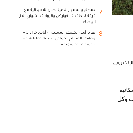
«مطارِدو سموم الصيف».. رحلة ميدانية مع
7
فرقة لمكافحة القوارض والزواحف بشوارع الدار
البيضاء
تقرير أمني يكشف المستور: «أيادي جزائرية»
8
وجهت الاقتحام الجماعي لسبتة ومليلية عبر
«غرفة قيادة رقمية»
إلكتروني,
ات وكل