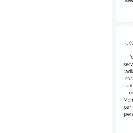
dél
Il é
f
serv
radi
nos
qual
ré
Mcha
par 
per