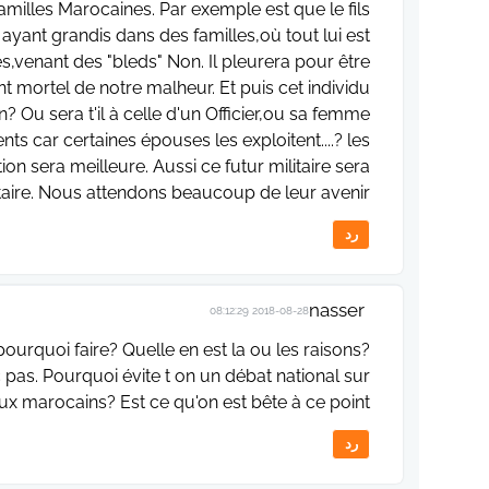
amilles Marocaines. Par exemple est que le fils
ayant grandis dans des familles,où tout lui est
es,venant des "bleds" Non. Il pleurera pour être
nt mortel de notre malheur. Et puis cet individu
n? Ou sera t'il à celle d'un Officier,ou sa femme
s car certaines épouses les exploitent....? les
n sera meilleure. Aussi ce futur militaire sera
itaire. Nous attendons beaucoup de leur avenir.
رد
nasser
2018-08-28 08:12:29
ourquoi faire? Quelle en est la ou les raisons?
 pas. Pourquoi évite t on un débat national sur
ux marocains? Est ce qu'on est bête à ce point?
رد