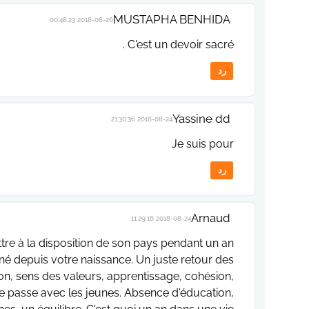
MUSTAPHA BENHIDA
2018-08-26 00:48:23
C'est un devoir sacré .
رد
Yassine dd
2018-08-24 21:30:36
Je suis pour
رد
Arnaud
2018-08-24 11:29:16
tre à la disposition de son pays pendant un an
né depuis votre naissance. Un juste retour des
on, sens des valeurs, apprentissage, cohésion,
ce passe avec les jeunes. Absence d'éducation,