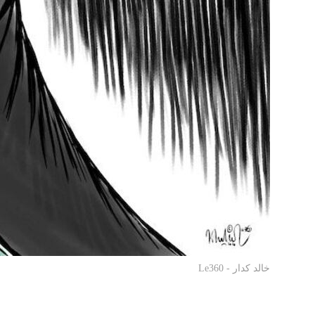
خالد كدار - Le360