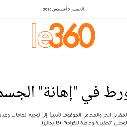
الخميس
6
أغسطس
2026
تورط في "إهانة" الجس
مغربي الحر والمحامي الموقوف تأديبياً، إلى توجيه اتهامات وعب
ي "تحقيرية وحاطة للكرامة". (كاريكاتير).