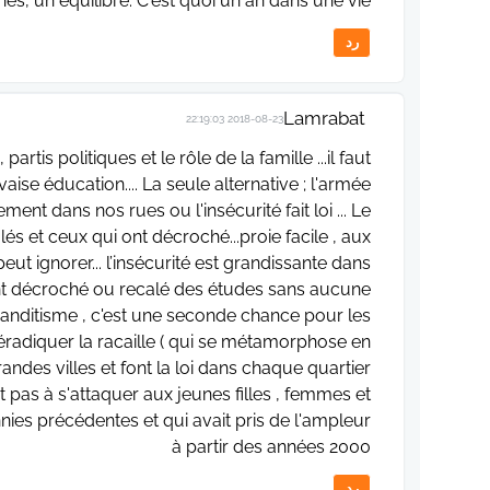
es, un équilibre. C'est quoi un an dans une vie!
رد
Lamrabat
2018-08-23 22:19:03
partis politiques et le rôle de la famille ...il faut
 éducation.... La seule alternative ; l'armée
ement dans nos rues ou l'insécurité fait loi ... Le
és et ceux qui ont décroché...proie facile , aux
peut ignorer... l’insécurité est grandissante dans
 ont décroché ou recalé des études sans aucune
 banditisme , c'est une seconde chance pour les
éradiquer la racaille ( qui se métamorphose en
ndes villes et font la loi dans chaque quartier
nt pas à s'attaquer aux jeunes filles , femmes et
s précédentes et qui avait pris de l'ampleur
à partir des années 2000
رد