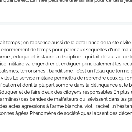
inquance etc. L'armée peut être une famille pour certains jeun
tait temps ; en l'absence aussi de la défaillance de la ste civile , 
énormément de temps pour parer aux séquelles d'une mauvaise
orme , éduque et instaure la discipline ....qui fait défaut actuell
ice militaire va engendrer et endiguer principalement les recal
calismes, terrorismes , banditisme... c’est un fléau que l’on ne 
 villes Le service militaire permettra de reprendre ceux qui
ification et dont la plupart sombre dans la délinquance et le
éduquer et de faire d'eux des citoyens responsables En plus 
rmlines) ces bandes de malfaiteurs qui sévissent dans les gra
des actes agressions à l'arme blanche, viol , racket ...n'hésita
sonnes âgées Phénomène de société quasi absent des décennie