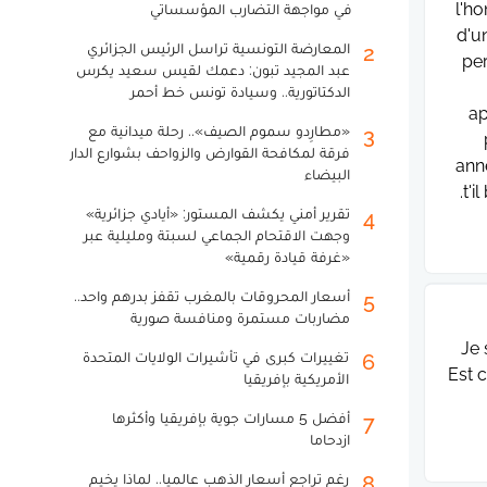
l'h
في مواجهة التضارب المؤسساتي
d'u
المعارضة التونسية تراسل الرئيس الجزائري
2
per
عبد المجيد تبون: دعمك لقيس سعيد يكرس
الدكتاتورية.. وسيادة تونس خط أحمر
ap
«مطارِدو سموم الصيف».. رحلة ميدانية مع
3
فرقة لمكافحة القوارض والزواحف بشوارع الدار
ann
البيضاء
t'i
تقرير أمني يكشف المستور: «أيادي جزائرية»
4
وجهت الاقتحام الجماعي لسبتة ومليلية عبر
«غرفة قيادة رقمية»
أسعار المحروقات بالمغرب تقفز بدرهم واحد..
5
مضاربات مستمرة ومنافسة صورية
Je 
تغييرات كبرى في تأشيرات الولايات المتحدة
6
Est 
الأمريكية بإفريقيا
أفضل 5 مسارات جوية بإفريقيا وأكثرها
7
ازدحاما
رغم تراجع أسعار الذهب عالميا.. لماذا يخيم
8