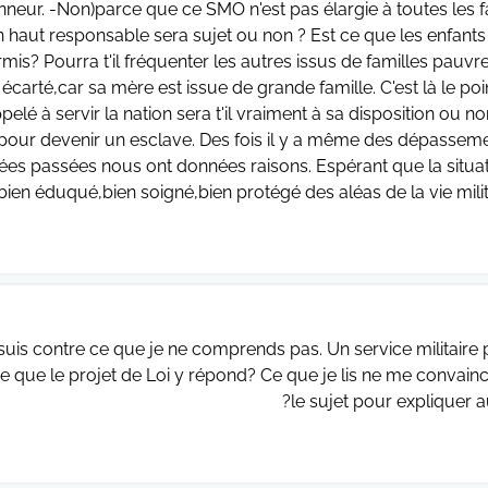
onneur. -Non)parce que ce SMO n'est pas élargie à toutes les f
n haut responsable sera sujet ou non ? Est ce que les enfants 
mis? Pourra t'il fréquenter les autres issus de familles pauvr
écarté,car sa mère est issue de grande famille. C'est là le poi
pelé à servir la nation sera t'il vraiment à sa disposition ou no
pour devenir un esclave. Des fois il y a même des dépassement
ées passées nous ont données raisons. Espérant que la situatio
l bien éduqué,bien soigné,bien protégé des aléas de la vie mil
suis contre ce que je ne comprends pas. Un service militaire p
ce que le projet de Loi y répond? Ce que je lis ne me convainc
le sujet pour expliquer a