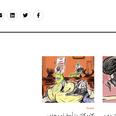
ميديا
يثيرون
كاريكاتير: أعضاء بحزب