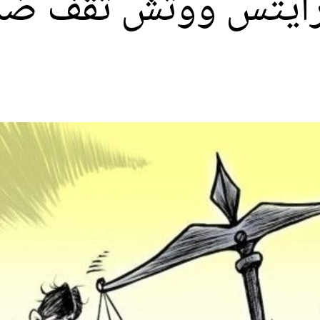
 رايتس ووتش تقف ضد