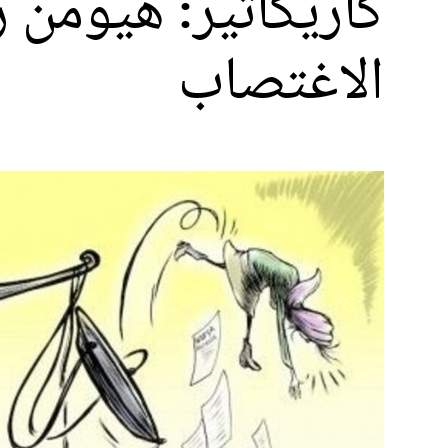
كاريكاتير: هيومن
الاغتصاب