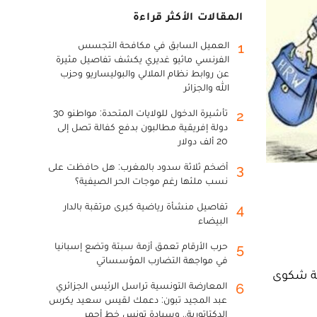
المقالات الأكثر قراءة
العميل السابق في مكافحة التجسس
1
الفرنسي ماثيو غديري يكشف تفاصيل مثيرة
عن روابط نظام الملالي والبوليساريو وحزب
الله والجزائر
تأشيرة الدخول للولايات المتحدة: مواطنو 30
2
دولة إفريقية مطالبون بدفع كفالة تصل إلى
20 ألف دولار
أضخم ثلاثة سدود بالمغرب: هل حافظت على
3
نسب ملئها رغم موجات الحر الصيفية؟
تفاصيل منشأة رياضية كبرى مرتقبة بالدار
4
البيضاء
حرب الأرقام تعمق أزمة سبتة وتضع إسبانيا
5
في مواجهة التضارب المؤسساتي
بة شكوى
المعارضة التونسية تراسل الرئيس الجزائري
6
عبد المجيد تبون: دعمك لقيس سعيد يكرس
الدكتاتورية.. وسيادة تونس خط أحمر