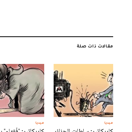
مقالات ذات صلة
ميديا
ميديا
كاريكاتير: سلطات الجزائر
كاريكاتير: "فُقهاء" 