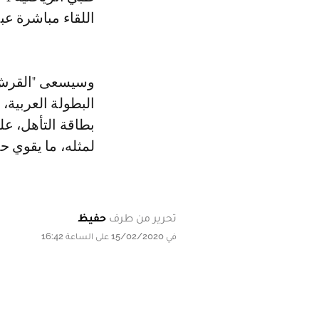
اللقاء مباشرة عب
وسيسعى "القرش ا
البطولة العربية،
بطاقة التأهل، عل
لمثله، ما يقوي ح
تحرير من طرف
حفيظ
في 15/02/2020 على الساعة 16:42