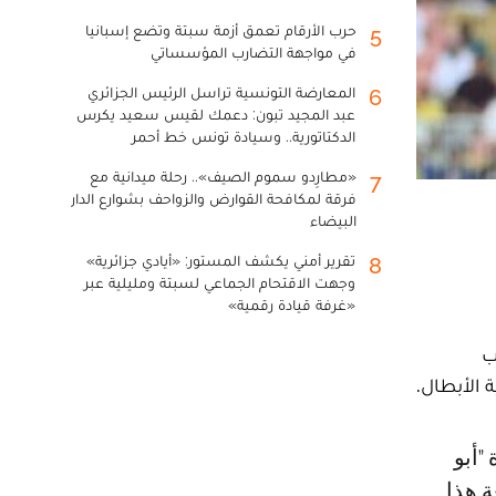
حرب الأرقام تعمق أزمة سبتة وتضع إسبانيا
5
في مواجهة التضارب المؤسساتي
المعارضة التونسية تراسل الرئيس الجزائري
6
عبد المجيد تبون: دعمك لقيس سعيد يكرس
الدكتاتورية.. وسيادة تونس خط أحمر
«مطارِدو سموم الصيف».. رحلة ميدانية مع
7
فرقة لمكافحة القوارض والزواحف بشوارع الدار
البيضاء
تقرير أمني يكشف المستور: «أيادي جزائرية»
8
وجهت الاقتحام الجماعي لسبتة ومليلية عبر
«غرفة قيادة رقمية»
ب
الأبطال.
عة هذا