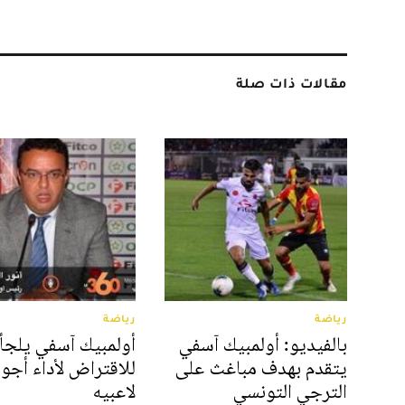
مقالات ذات صلة
رياضة
رياضة
بالفيديو: أولمبيك آسفي
أولمبيك آسفي يلجأ
يتقدم بهدف مباغث على
للاقتراض لأداء أجور
الترجي التونسي
لاعبيه