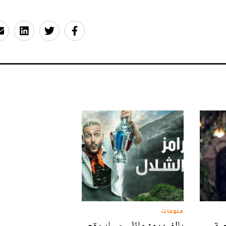
منوعات
ية
بالفيديو: وائل جسار يقع