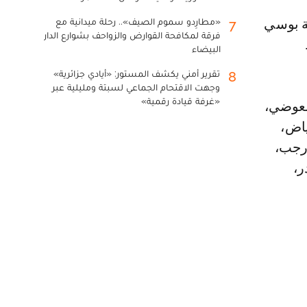
«مطارِدو سموم الصيف».. رحلة ميدانية مع
7
فرقة لمكافحة القوارض والزواحف بشوارع الدار
البيضاء
تقرير أمني يكشف المستور: «أيادي جزائرية»
8
وجهت الاقتحام الجماعي لسبتة ومليلية عبر
«غرفة قيادة رقمية»
العوضي،
ياض،
 رجب،
ر،