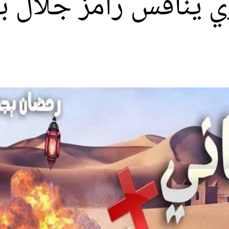
زي ينافس رامز جلال ب