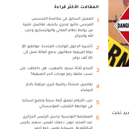
المقالات الأكثر قراءة
العميل السابق في مكافحة التجسس
1
الفرنسي ماثيو غديري يكشف تفاصيل مثيرة
عن روابط نظام الملالي والبوليساريو وحزب
الله والجزائر
تأشيرة الدخول للولايات المتحدة: مواطنو 30
2
دولة إفريقية مطالبون بدفع كفالة تصل إلى
20 ألف دولار
أضخم ثلاثة سدود بالمغرب: هل حافظت على
3
نسب ملئها رغم موجات الحر الصيفية؟
تفاصيل منشأة رياضية كبرى مرتقبة بالدار
4
البيضاء
حرب الأرقام تعمق أزمة سبتة وتضع إسبانيا
5
في مواجهة التضارب المؤسساتي
ديد تحت
المعارضة التونسية تراسل الرئيس الجزائري
6
عبد المجيد تبون: دعمك لقيس سعيد يكرس
الدكتاتورية.. وسيادة تونس خط أحمر