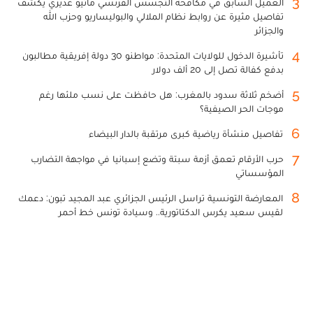
3
العميل السابق في مكافحة التجسس الفرنسي ماثيو غديري يكشف
تفاصيل مثيرة عن روابط نظام الملالي والبوليساريو وحزب الله
والجزائر
4
تأشيرة الدخول للولايات المتحدة: مواطنو 30 دولة إفريقية مطالبون
بدفع كفالة تصل إلى 20 ألف دولار
5
أضخم ثلاثة سدود بالمغرب: هل حافظت على نسب ملئها رغم
موجات الحر الصيفية؟
6
تفاصيل منشأة رياضية كبرى مرتقبة بالدار البيضاء
7
حرب الأرقام تعمق أزمة سبتة وتضع إسبانيا في مواجهة التضارب
المؤسساتي
8
المعارضة التونسية تراسل الرئيس الجزائري عبد المجيد تبون: دعمك
لقيس سعيد يكرس الدكتاتورية.. وسيادة تونس خط أحمر