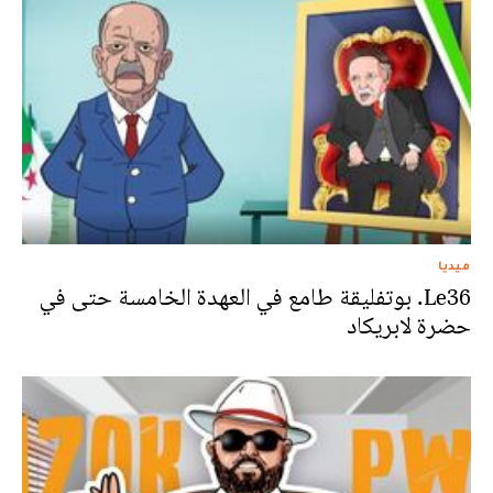
ميديا
Le36. بوتفليقة طامع في العهدة الخامسة حتى في
حضرة لابريكاد