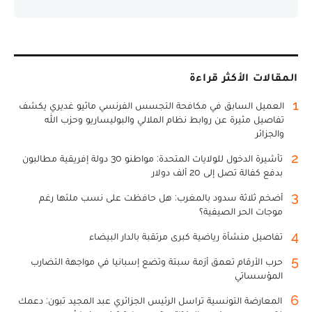
المقالات الأكثر قراءة
1
العميل السابق في مكافحة التجسس الفرنسي ماثيو غديري يكشف
تفاصيل مثيرة عن روابط نظام الملالي والبوليساريو وحزب الله
والجزائر
2
تأشيرة الدخول للولايات المتحدة: مواطنو 30 دولة إفريقية مطالبون
بدفع كفالة تصل إلى 20 ألف دولار
3
أضخم ثلاثة سدود بالمغرب: هل حافظت على نسب ملئها رغم
موجات الحر الصيفية؟
4
تفاصيل منشأة رياضية كبرى مرتقبة بالدار البيضاء
5
حرب الأرقام تعمق أزمة سبتة وتضع إسبانيا في مواجهة التضارب
المؤسساتي
6
المعارضة التونسية تراسل الرئيس الجزائري عبد المجيد تبون: دعمك