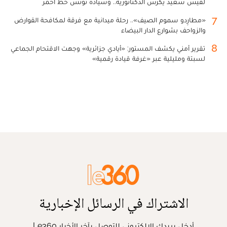
لقيس سعيد يكرس الدكتاتورية.. وسيادة تونس خط أحمر
7
«مطارِدو سموم الصيف».. رحلة ميدانية مع فرقة لمكافحة القوارض
والزواحف بشوارع الدار البيضاء
8
تقرير أمني يكشف المستور: «أيادي جزائرية» وجهت الاقتحام الجماعي
لسبتة ومليلية عبر «غرفة قيادة رقمية»
الاشتراك في الرسائل الإخبارية
أدخل بريدك الإلكتروني للتوصل بآخر الأخبار Le360