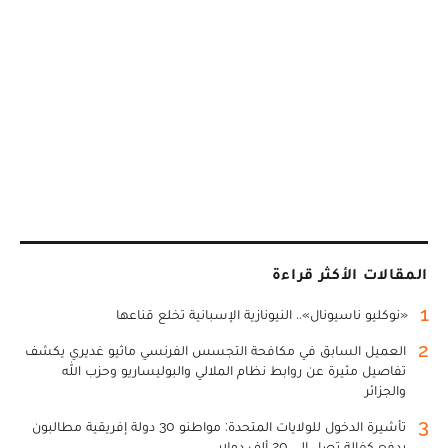
المقالات الأكثر قراءة
1
«نوكليو ناسيونال».. النيونازية الإسبانية تخلع قناعها
2
العميل السابق في مكافحة التجسس الفرنسي ماثيو غديري يكشف
تفاصيل مثيرة عن روابط نظام الملالي والبوليساريو وحزب الله
والجزائر
3
تأشيرة الدخول للولايات المتحدة: مواطنو 30 دولة إفريقية مطالبون
بدفع كفالة تصل إلى 20 ألف دولار