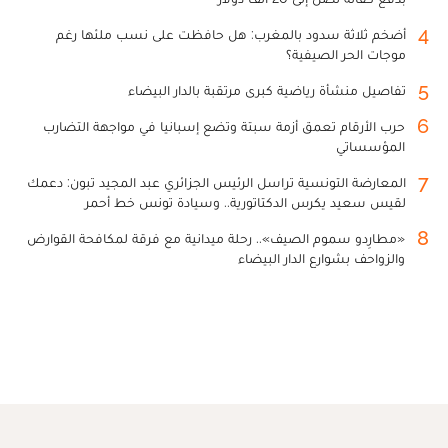
4
أضخم ثلاثة سدود بالمغرب: هل حافظت على نسب ملئها رغم
موجات الحر الصيفية؟
5
تفاصيل منشأة رياضية كبرى مرتقبة بالدار البيضاء
6
حرب الأرقام تعمق أزمة سبتة وتضع إسبانيا في مواجهة التضارب
المؤسساتي
7
المعارضة التونسية تراسل الرئيس الجزائري عبد المجيد تبون: دعمك
لقيس سعيد يكرس الدكتاتورية.. وسيادة تونس خط أحمر
8
«مطارِدو سموم الصيف».. رحلة ميدانية مع فرقة لمكافحة القوارض
والزواحف بشوارع الدار البيضاء