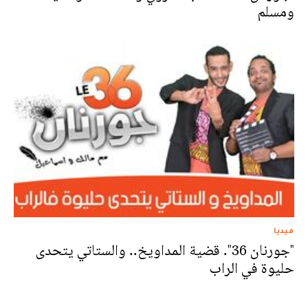
ومسلم
ميديا
"جورنان 36". قضية المداويخ.. والستاتي يتحدى
حليوة في الراب