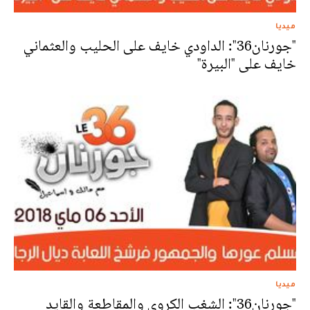
ميديا
"جورنان36": الداودي خايف على الحليب والعثماني
خايف على "البيرة"
ميديا
"جورنان36": الشغب الكروي والمقاطعة والقايد