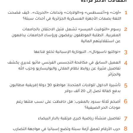
المقالات الأكثر قراءة
1
«أوت» و«أغسطس» و«الولايات» ونداءات «الحريك».. كيف فضحت
اللغة بصمات الأجهزة العسكرية الجزائرية في أحداث سبتة؟
2
رسوم «التوقيت الميسر» تشعل فتيل الاحتقان بالجامعات
المغربية.. الطلبة الموظفون يرفضون ورؤساء الجامعات يدافعون
عن استقلاليتهم المالية
3
«نوكليو ناسيونال».. النيونازية الإسبانية تخلع قناعها
4
العميل السابق في مكافحة التجسس الفرنسي ماثيو غديري يكشف
تفاصيل مثيرة عن روابط نظام الملالي والبوليساريو وحزب الله
والجزائر
5
تأشيرة الدخول للولايات المتحدة: مواطنو 30 دولة إفريقية مطالبون
بدفع كفالة تصل إلى 20 ألف دولار
6
أضخم ثلاثة سدود بالمغرب: هل حافظت على نسب ملئها رغم
موجات الحر الصيفية؟
7
تفاصيل منشأة رياضية كبرى مرتقبة بالدار البيضاء
8
حرب الأرقام تعمق أزمة سبتة وتضع إسبانيا في مواجهة التضارب