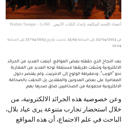
أعضاء اللجنة المكلفة بإعداد الكتاب الأبيض . Brahim Taougar - Le360
في 23/04/2013 على الساعة 15:09, تحديث بتاريخ 27/04/2013 على الساعة
10:04
بعد النجاح الذي حققته بعض المواقع، أينعت العديد من الجرائد
الالكترونية وشقت طريقها مستغلة توجه العديد من المغاربة
نحو "الويب"، ودمقرطة الولوج إلى الانترنيت، ولم يقتصر دخول
المغامرة على بعض المدونين والمقلدين بل التحقت بالصحافة
الالكترونية مجموعة من الصحافيين ضاق صدرها بهم.
وعن خصوصية هذه الجرائد الالكترونية، من
خلال استحضار تجارب متنوعة يرى عياد بلال،
الباحث في علم الاجتماع، أن هذه المواقع