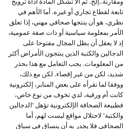
ومقارنة..إلخ. ثم ألا تشكل المادة أداة ترويج
تابعة لقطاع تجاري أو غيره. أما الأهم في
نظري، هو أن ينتجها صحافي مهني، إذا تعلق
الأمر بمعلومة سياسية أو ذات صفة عمومية،
إذ لا يعقل أن يظل المجال مفتوحا على
الدجالين والكتبة الذين ينتجون الأمراض أكثر
من المعلومات. يجب التعامل مع هذا بحذر
شديد، لكن من غير إقصاء. لكن مع ذلك،
ووفقا لما نقرأه على بعض المنابر، إلكترونية
كانت أم ورقية، لدي تخوف من نوع خاص،
فطبيعة الصحافة الإلكترونية تؤهل "الدجالين
والكتبة" لاحتلال مواقع ليست لهم، أما
الصحافي فلا يجدر به أن ينساق في سباق