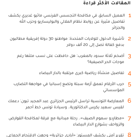
المقالات الأكثر قراءة
1
العميل السابق في مكافحة التجسس الفرنسي ماثيو غديري يكشف
تفاصيل مثيرة عن روابط نظام الملالي والبوليساريو وحزب الله
والجزائر
2
تأشيرة الدخول للولايات المتحدة: مواطنو 30 دولة إفريقية مطالبون
بدفع كفالة تصل إلى 20 ألف دولار
3
أضخم ثلاثة سدود بالمغرب: هل حافظت على نسب ملئها رغم
موجات الحر الصيفية؟
4
تفاصيل منشأة رياضية كبرى مرتقبة بالدار البيضاء
5
حرب الأرقام تعمق أزمة سبتة وتضع إسبانيا في مواجهة التضارب
المؤسساتي
6
المعارضة التونسية تراسل الرئيس الجزائري عبد المجيد تبون: دعمك
لقيس سعيد يكرس الدكتاتورية.. وسيادة تونس خط أحمر
7
«مطارِدو سموم الصيف».. رحلة ميدانية مع فرقة لمكافحة القوارض
والزواحف بشوارع الدار البيضاء
8
تقرير أمني يكشف المستور: «أيادي جزائرية» وجهت الاقتحام الجماعي