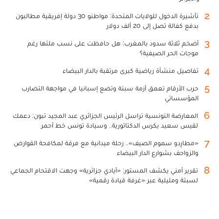
2
تأشيرة الدخول للولايات المتحدة: مواطنو 30 دولة إفريقية مطالبون
بدفع كفالة تصل إلى 20 ألف دولار
3
أضخم ثلاثة سدود بالمغرب: هل حافظت على نسب ملئها رغم
موجات الحر الصيفية؟
4
تفاصيل منشأة رياضية كبرى مرتقبة بالدار البيضاء
5
حرب الأرقام تعمق أزمة سبتة وتضع إسبانيا في مواجهة التضارب
المؤسساتي
6
المعارضة التونسية تراسل الرئيس الجزائري عبد المجيد تبون: دعمك
لقيس سعيد يكرس الدكتاتورية.. وسيادة تونس خط أحمر
7
«مطارِدو سموم الصيف».. رحلة ميدانية مع فرقة لمكافحة القوارض
والزواحف بشوارع الدار البيضاء
8
تقرير أمني يكشف المستور: «أيادي جزائرية» وجهت الاقتحام الجماعي
لسبتة ومليلية عبر «غرفة قيادة رقمية»