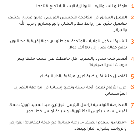
1
«نوكليو ناسيونال».. النيونازية الإسبانية تخلع قناعها
2
العميل السابق في مكافحة التجسس الفرنسي ماثيو غديري يكشف
تفاصيل مثيرة عن روابط نظام الملالي والبوليساريو وحزب الله
والجزائر
3
تأشيرة الدخول للولايات المتحدة: مواطنو 30 دولة إفريقية مطالبون
بدفع كفالة تصل إلى 20 ألف دولار
4
أضخم ثلاثة سدود بالمغرب: هل حافظت على نسب ملئها رغم
موجات الحر الصيفية؟
5
تفاصيل منشأة رياضية كبرى مرتقبة بالدار البيضاء
6
حرب الأرقام تعمق أزمة سبتة وتضع إسبانيا في مواجهة التضارب
المؤسساتي
7
المعارضة التونسية تراسل الرئيس الجزائري عبد المجيد تبون: دعمك
لقيس سعيد يكرس الدكتاتورية.. وسيادة تونس خط أحمر
8
«مطارِدو سموم الصيف».. رحلة ميدانية مع فرقة لمكافحة القوارض
والزواحف بشوارع الدار البيضاء