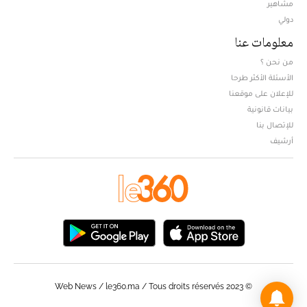
مشاهير
دولي
معلومات عنا
من نحن ؟
الأسئلة الأكثر طرحا
للإعلان على موقعنا
بيانات قانونية
للإتصال بنا
أرشيف
© Web News / le360.ma / Tous droits réservés 2023