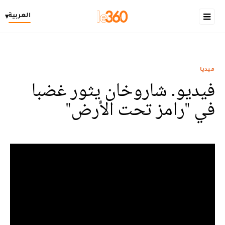
العربية
▾
ميديا
فيديو. شاروخان يثور غضبا
في "رامز تحت الأرض"