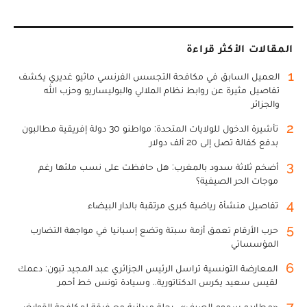
المقالات الأكثر قراءة
1
العميل السابق في مكافحة التجسس الفرنسي ماثيو غديري يكشف
تفاصيل مثيرة عن روابط نظام الملالي والبوليساريو وحزب الله
والجزائر
2
تأشيرة الدخول للولايات المتحدة: مواطنو 30 دولة إفريقية مطالبون
بدفع كفالة تصل إلى 20 ألف دولار
3
أضخم ثلاثة سدود بالمغرب: هل حافظت على نسب ملئها رغم
موجات الحر الصيفية؟
4
تفاصيل منشأة رياضية كبرى مرتقبة بالدار البيضاء
5
حرب الأرقام تعمق أزمة سبتة وتضع إسبانيا في مواجهة التضارب
المؤسساتي
6
المعارضة التونسية تراسل الرئيس الجزائري عبد المجيد تبون: دعمك
لقيس سعيد يكرس الدكتاتورية.. وسيادة تونس خط أحمر
7
«مطارِدو سموم الصيف».. رحلة ميدانية مع فرقة لمكافحة القوارض