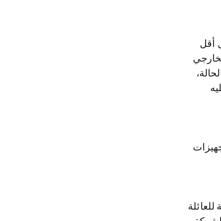
تمثل أقل
لخارجي
ه الحالة،
يه
جهيزات
 للعائلة