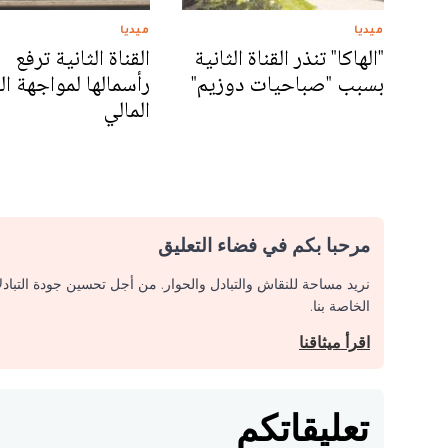
ميديا
ميديا
"الهاكا" تنذر القناة الثانية
القناة الثانية ترفع
بسبب "صباحيات دوزيم"
رأسمالها لمواجهة ال
المالي
مرحبا بكم في فضاء التعليق
نريد مساحة للنقاش والتبادل والحوار. من أجل تحسين جودة التباد
الخاصة بنا.
اقرأ ميثاقنا
تعليقاتكم