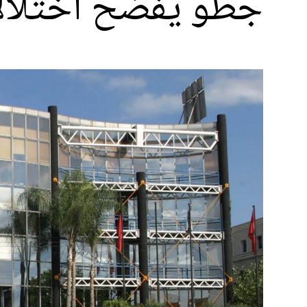
جطو يفضح اختلالات 