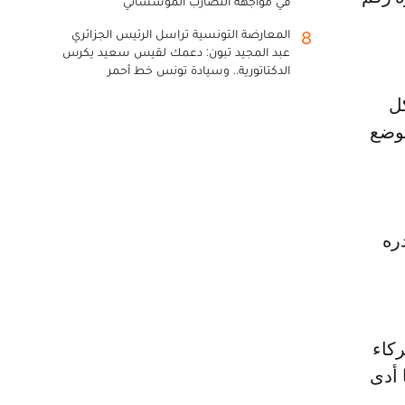
في مواجهة التضارب المؤسساتي
المعارضة التونسية تراسل الرئيس الجزائري
8
عبد المجيد تبون: دعمك لقيس سعيد يكرس
الدكتاتورية.. وسيادة تونس خط أحمر
ل
افتا إلى أن الوضع
نة 2012 بمبلغ قدره
كاء
ن درهم، مما أدى