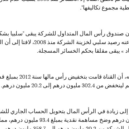
طية مجموع تكاليفها".
ن صندوق رأس المال المتداول للشركة يبقى "سلبيا بشك
هيكلي"، مما نتج عنه رصيد سلبي لخزينة الشركة منذ 2008، ل
د » يبقى مقلقا بحكم الخسائر المسجلة.
وتابع المصدر ذاته، أن القناة قامت بتخفيض رأس مالها س
لى زيادة في الرأس المال بتحويل الحساب الجاري للشر
بمبلغ 245.2 مليون درهم وضخ مساهمة نقدية بمبلغ 93.4 مليو
ن درهم إلى 358.7 مليون درهم.