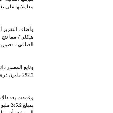
معاملاتها على تغ
وأضاف التقرير أ
الصافي لـ«صوريا
282.2 مليون درهم لينخفض من 302.4 مليون درهم إلى 20.2 مليون درهم.
وعمدت بعد ذلك إ
إلى رفع رأس مال الشركة من 20.2 مليو