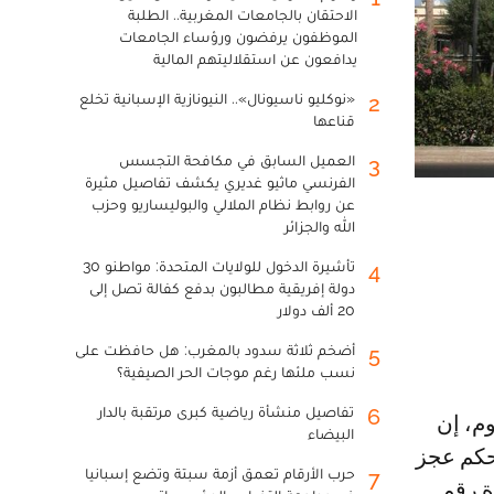
الاحتقان بالجامعات المغربية.. الطلبة
الموظفون يرفضون ورؤساء الجامعات
يدافعون عن استقلاليتهم المالية
«نوكليو ناسيونال».. النيونازية الإسبانية تخلع
2
قناعها
العميل السابق في مكافحة التجسس
3
الفرنسي ماثيو غديري يكشف تفاصيل مثيرة
عن روابط نظام الملالي والبوليساريو وحزب
الله والجزائر
تأشيرة الدخول للولايات المتحدة: مواطنو 30
4
دولة إفريقية مطالبون بدفع كفالة تصل إلى
20 ألف دولار
أضخم ثلاثة سدود بالمغرب: هل حافظت على
5
نسب ملئها رغم موجات الحر الصيفية؟
تفاصيل منشأة رياضية كبرى مرتقبة بالدار
6
البيضاء
حكم عجز
حرب الأرقام تعمق أزمة سبتة وتضع إسبانيا
7
20 بسبب عدم قدرة رقم