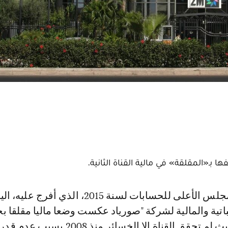
ـ«المقلقة» في مالية القناة الثانية.
اتية والمالية لشركة "صورياد عكست وضعا ماليا مقلقا ب
نتيجتها المالية، حيث لم تحقق القناة إلا الخسائر منذ 08