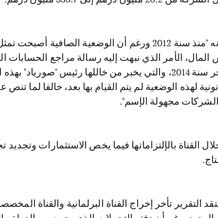
ويضيف التقرير أنه "منذ سنة 2012 ورغم أن الوضعية الصافية أصبحت 
المال، الأمر الذي نبهت إليه رسالة مراجع الحسابات ا
المؤرخة في أواخر سنة 2014، والتي يخبر من خاللها رئيس "صورياد" بهذ
ونية لهذه الوضعية لم يتم القيام بها بعد، خالفا لما تنص عل
لشركات مجهولة الإسم".
ال القناة بالإلتزاماتها فيما يخص الاستثمارات وتجديد ت
تاج.
د التقرير تأخر إخراج القناة البرلمانية والقناة المخصصة