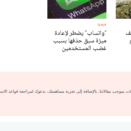
ميديا
لف
"واتساب" يضطر لإعادة
ميزة سبق حذفها بسبب
غضب المستخدمين
لات بموجب مقالاتنا، بالإضافة إلى تجربة مساهمتك، ندعوك لمراجعة قواعد الاس