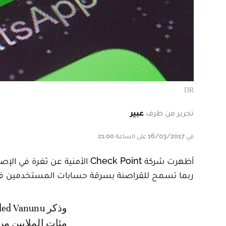
DR
تحرير من طرف
عبير
في 16/03/2017 على الساعة 21:00
أظهرت شركة Check Point الأمني
ربما تسمح للقراصنة بسرقة حسابات المستخدمين في
وذكر Oded Vanunu رئيس قسم الأبحاث بالشركة الأمنية إن هذه الثغرة تعرض
مئات الملايين م