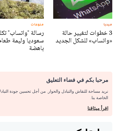
ميديا
منوعات
3 خطوات لتغيير حالة
رسالة "واتساب" تك
«واتساب» للشكل الجديد
سعوديا وليمة طعام
باهضة
مرحبا بكم في فضاء التعليق
نريد مساحة للنقاش والتبادل والحوار. من أجل تحسين جودة التباد
الخاصة بنا.
اقرأ ميثاقنا