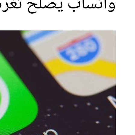
واتساب يصلح ثغرة