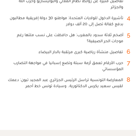
تفاصيل مثيرة عن روابط نظام الملالي والبوليساريو وحزب الله
والجزائر
4
تأشيرة الدخول للولايات المتحدة: مواطنو 30 دولة إفريقية مطالبون
بدفع كفالة تصل إلى 20 ألف دولار
5
أضخم ثلاثة سدود بالمغرب: هل حافظت على نسب ملئها رغم
موجات الحر الصيفية؟
6
تفاصيل منشأة رياضية كبرى مرتقبة بالدار البيضاء
7
حرب الأرقام تعمق أزمة سبتة وتضع إسبانيا في مواجهة التضارب
المؤسساتي
8
المعارضة التونسية تراسل الرئيس الجزائري عبد المجيد تبون: دعمك
لقيس سعيد يكرس الدكتاتورية.. وسيادة تونس خط أحمر