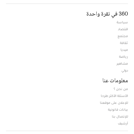
360 في نقرة واحدة
سياسة
اقتصاد
مجتمع
ثقافة
ميديا
Opens in new window
رياضة
مشاهير
دولي
معلومات عنا
من نحن ؟
الأسئلة الأكثر طرحا
للإعلان على موقعنا
بيانات قانونية
للإتصال بنا
أرشيف