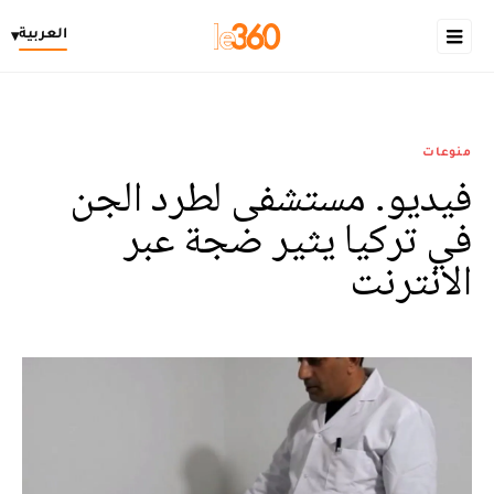
العربية
▾
منوعات
فيديو. مستشفى لطرد الجن
في تركيا يثير ضجة عبر
الانترنت