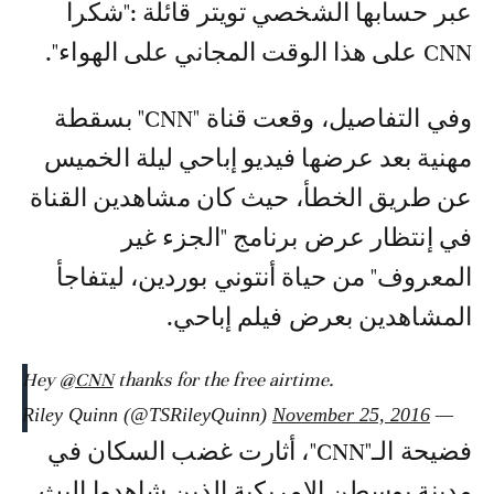
عبر حسابها الشخصي تويتر قائلة :"شكرا
CNN على هذا الوقت المجاني على الهواء".
وفي التفاصيل، وقعت قناة "CNN" بسقطة
مهنية بعد عرضها فيديو إباحي ليلة الخميس
عن طريق الخطأ، حيث كان مشاهدين القناة
في إنتظار عرض برنامج "الجزء غير
المعروف" من حياة أنتوني بوردين، ليتفاجأ
المشاهدين بعرض فيلم إباحي.
Hey
@CNN
thanks for the free airtime.
November 25, 2016
— Riley Quinn (@TSRileyQuinn)
فضيحة الـ"CNN"، أثارت غضب السكان في
مدينة بوسطن الامريكية الذين شاهدوا البث