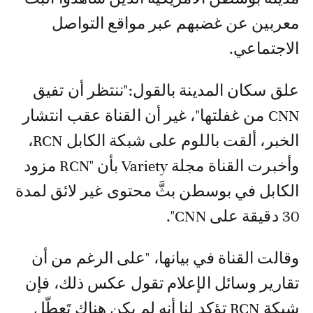
معربين عن غضبهم عبر مواقع التواصل
الاجتماعي.
علق سكان المدينة بالقول:"ننتظر أن تفيق
CNN من غفلتها"، غير أن القناة عقب انتشار
الخبر، ألقت باللوم على شبكة الكابل RCN،
وأخبرت القناة مجلة Variety بأن "RCN مزود
الكابل في بوسطن بثَّ محتوى غير لائق لمدة
30 دقيقة على CNN".
وقالت القناة في بيانها، "على الرغم من أن
تقارير وسائل الإعلام تقول عكس ذلك، فإن
شبكة RCN تؤكد لنا أنه لم يكن هناك تَعطّل