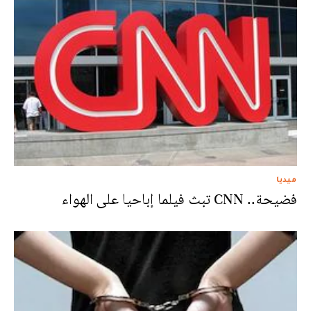
ميديا
فضيحة.. CNN تبث فيلما إباحيا على الهواء