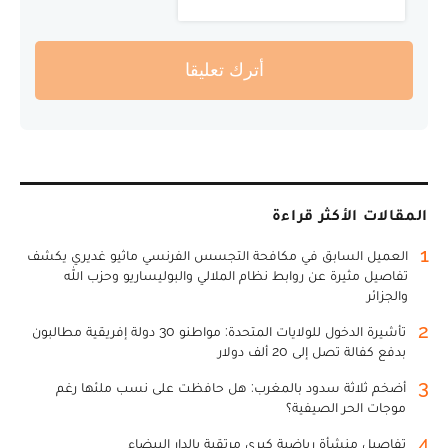
أترك تعليقا
المقالات الأكثر قراءة
1
العميل السابق في مكافحة التجسس الفرنسي ماثيو غديري يكشف
تفاصيل مثيرة عن روابط نظام الملالي والبوليساريو وحزب الله
والجزائر
2
تأشيرة الدخول للولايات المتحدة: مواطنو 30 دولة إفريقية مطالبون
بدفع كفالة تصل إلى 20 ألف دولار
3
أضخم ثلاثة سدود بالمغرب: هل حافظت على نسب ملئها رغم
موجات الحر الصيفية؟
4
تفاصيل منشأة رياضية كبرى مرتقبة بالدار البيضاء