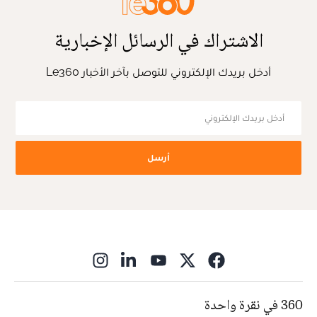
الاشتراك في الرسائل الإخبارية
أدخل بريدك الإلكتروني للتوصل بآخر الأخبار Le360
أرسل
ns in new window
360 في نقرة واحدة