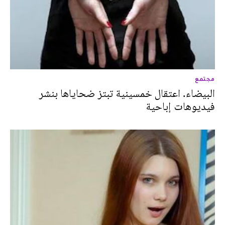
مجتمع
البيضاء. اعتقال خمسينية تبتز ضحاياها بنشر
فيديوهات إباحية