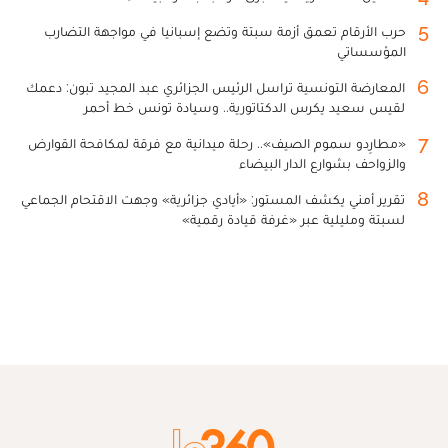
5
حرب الأرقام تعمق أزمة سبتة وتضع إسبانيا في مواجهة التضارب
المؤسساتي
6
المعارضة التونسية تراسل الرئيس الجزائري عبد المجيد تبون: دعمك
لقيس سعيد يكرس الدكتاتورية.. وسيادة تونس خط أحمر
7
«مطارِدو سموم الصيف».. رحلة ميدانية مع فرقة لمكافحة القوارض
والزواحف بشوارع الدار البيضاء
8
تقرير أمني يكشف المستور: «أيادي جزائرية» وجهت الاقتحام الجماعي
لسبتة ومليلية عبر «غرفة قيادة رقمية»