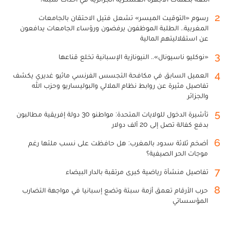
2
رسوم «التوقيت الميسر» تشعل فتيل الاحتقان بالجامعات
المغربية.. الطلبة الموظفون يرفضون ورؤساء الجامعات يدافعون
عن استقلاليتهم المالية
3
«نوكليو ناسيونال».. النيونازية الإسبانية تخلع قناعها
4
العميل السابق في مكافحة التجسس الفرنسي ماثيو غديري يكشف
تفاصيل مثيرة عن روابط نظام الملالي والبوليساريو وحزب الله
والجزائر
5
تأشيرة الدخول للولايات المتحدة: مواطنو 30 دولة إفريقية مطالبون
بدفع كفالة تصل إلى 20 ألف دولار
6
أضخم ثلاثة سدود بالمغرب: هل حافظت على نسب ملئها رغم
موجات الحر الصيفية؟
7
تفاصيل منشأة رياضية كبرى مرتقبة بالدار البيضاء
8
حرب الأرقام تعمق أزمة سبتة وتضع إسبانيا في مواجهة التضارب
المؤسساتي