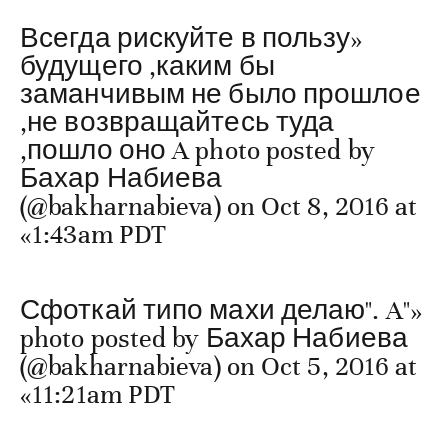
«Всегда рискуйте в пользу
будущего ,каким бы
заманчивым не было прошлое
,не возвращайтесь туда
,пошло оно A photo posted by
Бахар Набиева
(@bakharnabieva) on Oct 8, 2016 at
1:43am PDT»
«"Сфоткай типо махи делаю". A
photo posted by Бахар Набиева
(@bakharnabieva) on Oct 5, 2016 at
11:21am PDT»