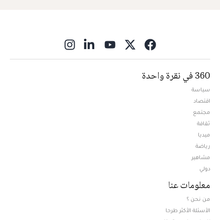
ns in new window
360 في نقرة واحدة
سياسة
اقتصاد
مجتمع
ثقافة
ميديا
Opens in new window
رياضة
مشاهير
دولي
معلومات عنا
من نحن ؟
الأسئلة الأكثر طرحا