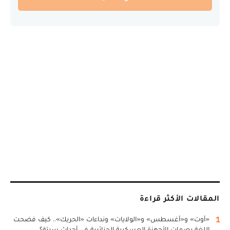
المقالات الأكثر قراءة
1
«أوت» و«أغسطس» و«الولايات» ونداءات «الحريك».. كيف فضحت
اللغة بصمات الأجهزة العسكرية الجزائرية في أحداث سبتة؟