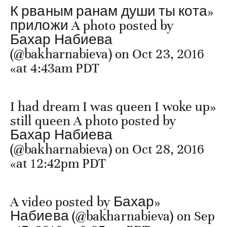
«К рваным ранам души ты кота
приложи A photo posted by
Бахар Набиева
(@bakharnabieva) on Oct 23, 2016
at 4:43am PDT»
«I had dream I was queen I woke up
still queen A photo posted by
Бахар Набиева
(@bakharnabieva) on Oct 28, 2016
at 12:42pm PDT»
«A video posted by Бахар
Набиева (@bakharnabieva) on Sep