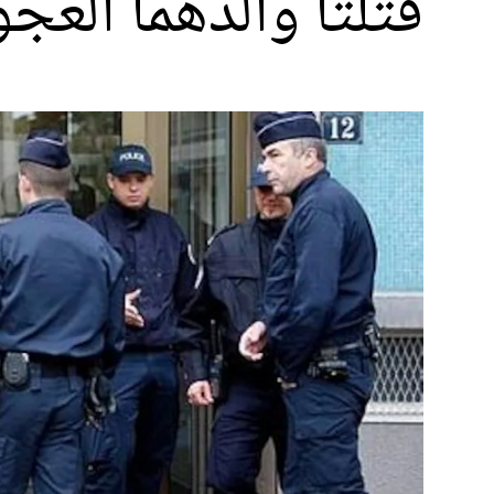
قتلتا والدهما العج