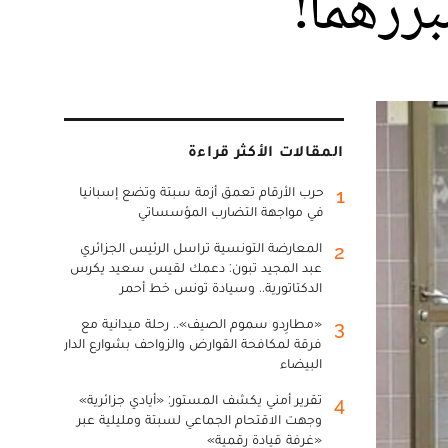
بررهما!
المقالات الأكثر قراءة
حرب الأرقام تعمق أزمة سبتة وتضع إسبانيا
1
في مواجهة التضارب المؤسساتي
المعارضة التونسية تراسل الرئيس الجزائري
2
عبد المجيد تبون: دعمك لقيس سعيد يكرس
الدكتاتورية.. وسيادة تونس خط أحمر
«مطارِدو سموم الصيف».. رحلة ميدانية مع
3
فرقة لمكافحة القوارض والزواحف بشوارع الدار
البيضاء
تقرير أمني يكشف المستور: «أيادي جزائرية»
4
وجهت الاقتحام الجماعي لسبتة ومليلية عبر
«غرفة قيادة رقمية»