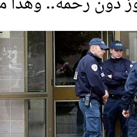
وز دون رحمة.. وهذا م