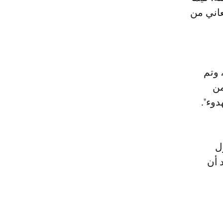
عاني من
 وتم
من
دوء".
ل
 أن