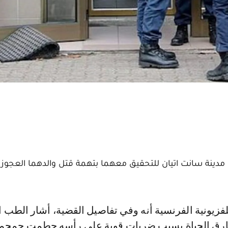
قتين توأم تبلغان من العمر 54 عاماً من مدينة سانت اتيان للتحقيق معهما بتهمة قتل والدهما الع
ارق الحياة بسبب ضربات قوية على رأسه حطمت جمجمته