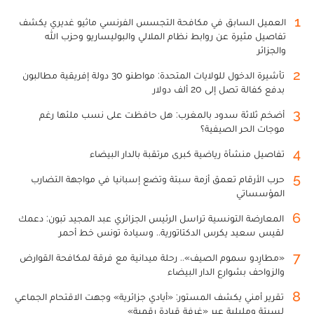
1
العميل السابق في مكافحة التجسس الفرنسي ماثيو غديري يكشف
تفاصيل مثيرة عن روابط نظام الملالي والبوليساريو وحزب الله
والجزائر
2
تأشيرة الدخول للولايات المتحدة: مواطنو 30 دولة إفريقية مطالبون
بدفع كفالة تصل إلى 20 ألف دولار
3
أضخم ثلاثة سدود بالمغرب: هل حافظت على نسب ملئها رغم
موجات الحر الصيفية؟
4
تفاصيل منشأة رياضية كبرى مرتقبة بالدار البيضاء
5
حرب الأرقام تعمق أزمة سبتة وتضع إسبانيا في مواجهة التضارب
المؤسساتي
6
المعارضة التونسية تراسل الرئيس الجزائري عبد المجيد تبون: دعمك
لقيس سعيد يكرس الدكتاتورية.. وسيادة تونس خط أحمر
7
«مطارِدو سموم الصيف».. رحلة ميدانية مع فرقة لمكافحة القوارض
والزواحف بشوارع الدار البيضاء
8
تقرير أمني يكشف المستور: «أيادي جزائرية» وجهت الاقتحام الجماعي
لسبتة ومليلية عبر «غرفة قيادة رقمية»