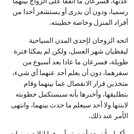
عدتها، فسرعان ما اتفقا على الزواج بينهما
رسميا، ودون أن يدرى أو يستشعر أحدا من
أفراد المنزل وخاصة خطيبته.
اتجه الزوجان لإحدى المدن السياحية
ليقظيان شهر العسل، ولكن لم يمكثا فترة
طويلة، فسرعان ما عادا بعد أسبوع من
سفرهما، دون أن يعلم أحد عنهما أي شيء،
متخذين قرار الانفصال عما بينهما وقام
بتطليقها، وأخبرها بأنه سيستكمل خطوبته
لابنتها ولا أحد سيعلم ما حدث بينهما، وانتهى
الأمر عند ذلك.
وأكمل بأنه بعد أن ستر أمرهما لثلاث سنوات،