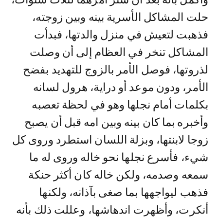
حلت المشاكل الأسرية بينه وبين زوجته،
فذهبت لتعيش في منزل والدتها، فبدأت
المشاكل تنخر في العظام إلى أن وصلت
لذروتها، فوصل الأمر بالزوج للتهديد بفضح
الأمر، ودون موعد أو دراية، هرول لسانه
بكلمات أمام نجلها وهو في لحظة تعصبه
وأخبره بما كان بينه وبين امه قبل أن يصبح
زوجا لابنتها، وبزلة اللسان استطرد وروى كل
شيء، فأسرع نجلها نحو خاله وروى له ما
سمعه وصدمه، ولكن خاله كان أكثر حنكة
فذهب ليواجهها بما صغى بآذانه، ولكنها
أنكرت، وأظهرت اندهاشها، وعللت ذلك بأنه