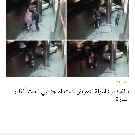
منوعات
بالفيديو: امرأة تتعرض لاعتداء جنسي تحت أنظار
المارّة