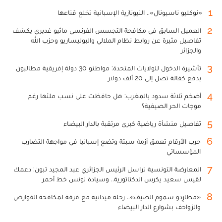
1
«نوكليو ناسيونال».. النيونازية الإسبانية تخلع قناعها
2
العميل السابق في مكافحة التجسس الفرنسي ماثيو غديري يكشف
تفاصيل مثيرة عن روابط نظام الملالي والبوليساريو وحزب الله
والجزائر
3
تأشيرة الدخول للولايات المتحدة: مواطنو 30 دولة إفريقية مطالبون
بدفع كفالة تصل إلى 20 ألف دولار
4
أضخم ثلاثة سدود بالمغرب: هل حافظت على نسب ملئها رغم
موجات الحر الصيفية؟
5
تفاصيل منشأة رياضية كبرى مرتقبة بالدار البيضاء
6
حرب الأرقام تعمق أزمة سبتة وتضع إسبانيا في مواجهة التضارب
المؤسساتي
7
المعارضة التونسية تراسل الرئيس الجزائري عبد المجيد تبون: دعمك
لقيس سعيد يكرس الدكتاتورية.. وسيادة تونس خط أحمر
8
«مطارِدو سموم الصيف».. رحلة ميدانية مع فرقة لمكافحة القوارض
والزواحف بشوارع الدار البيضاء